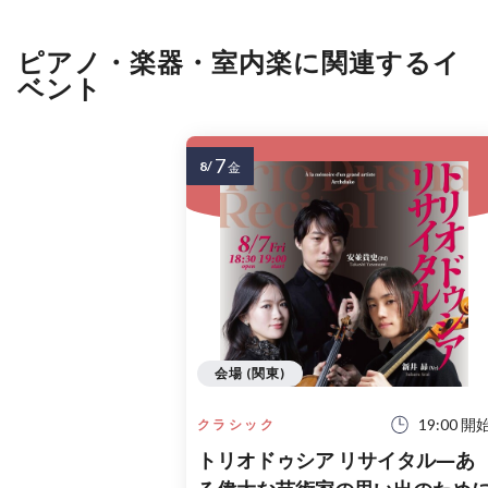
ピアノ・楽器・室内楽に関連するイ
ベント
7
8/
金
会場 (関東)
19:00 開
クラシック
トリオドゥシア リサイタル―あ