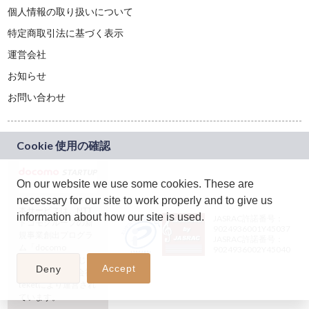
個人情報の取り扱いについて
特定商取引法に基づく表示
運営会社
お知らせ
お問い合わせ
On our website we use some cookies. These are
necessary for our site to work properly and to give us
本サービスは、NTT
information about how our site is used.
JASRAC許諾番号：
ドコモグループの新
9024936001Y45037
規事業創出プログラ
JASRAC許諾番号：
ム「docomo
9024936002Y45040
STARTUP」を通じて
Accept
Deny
企画され、株式会社
teketにより運営され
ています。