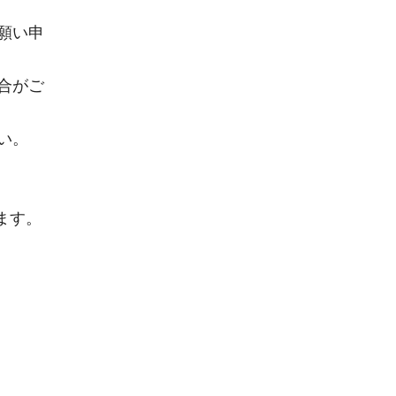
願い申
合がご
い。
ます。