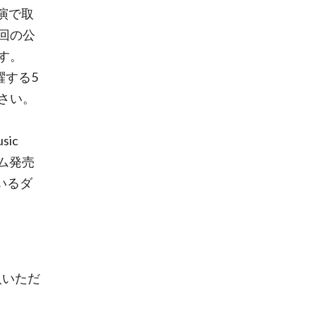
公演で取
回の公
す。
躍する5
さい。
ic
バム発売
ているダ
入いただ