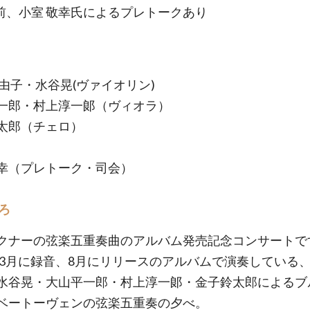
前、小室 敬幸氏によるプレトークあり
真由子・水谷晃(ヴァイオリン)
一郎・村上淳一郞（ヴィオラ）
太郎（チェロ）
幸（プレトーク・司会）
ろ
クナーの弦楽五重奏曲のアルバム発売記念コンサートで
4年3月に録音、8月にリリースのアルバムで演奏している
水谷晃・大山平一郎・村上淳一郞・金子鈴太郎によるブ
ベートーヴェンの弦楽五重奏の夕べ。