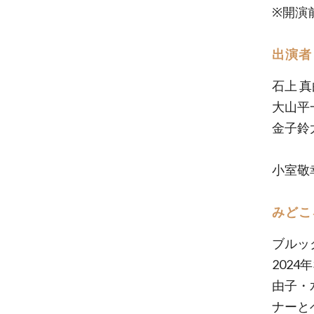
※開演
出演者
石上 
大山平
金子鈴
小室敬
みどこ
ブルッ
202
由子・
ナーと