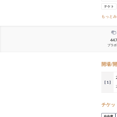
テケト
もっとみ
44
ブラボ
開場/
[ 1 ]
チケッ
自由席