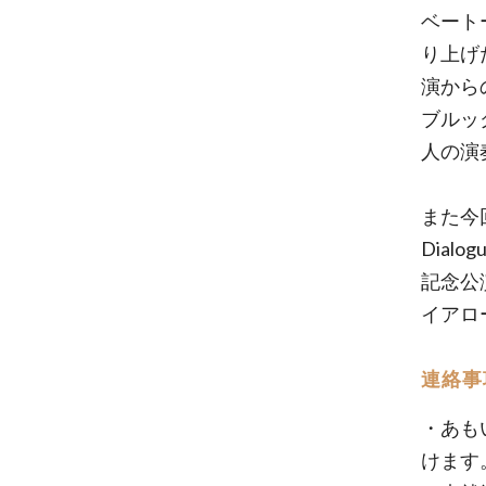
ベートー
り上げ
演から
ブルッ
人の演
また今
Dia
記念公演
イアロ
連絡事
・あも
けます