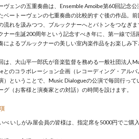
ヴェンの五重奏曲は、Ensemble Amoibe第60回記念
たベートーヴェンの七重奏曲の比較的すぐ後の作品。前
の流れを汲みつつ、ブルックナーへとバトンをつなぎま
クナー生誕200周年という記念すべき年に、第一線で活
奏によるブルックナーの美しい室内楽作品をお楽しみ下
回は、大山平一郎氏が音楽監督を務める一般社団法人Mus
logueとのコラボレーション企画（レコーディング・アル
）ということで、Music Dialogueの公演で毎回行っ
ーグ（お客様と演奏家との対話）の時間を設けます。
項
いべ いしがみ屋会員の皆様は、指定席を5000円でご購
。