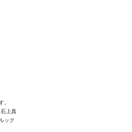
す。
、石上真
ルック