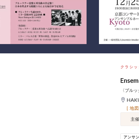
クラシッ
Ense
〈ブルッ
HAKU
[ 地
主
アンサ