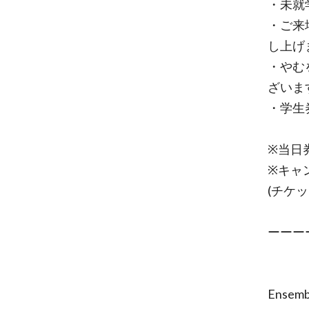
・未就
・ご来
し上げ
・やむ
ざいま
・学生
※当日
※キャ
(チケ
ーーー
Ensem