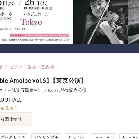
ク
ピアノ・楽器・室内楽
mble Amoibe vol.61【東京公演】
クナー弦楽五重奏曲〉 アルバム発売記念公演
JU HALL
図を見る ]
催者団体情報
ンブルアモイベ
アンサンブル
アモイべ
Ensemble
Amoibe