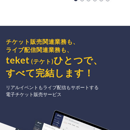
チケット販売関連業務も、
ライブ配信関連業務も、
teket
ひとつで、
(テケト)
すべて完結
します
！
リアルイベントもライブ配信もサポートする
電子チケット販売サービス