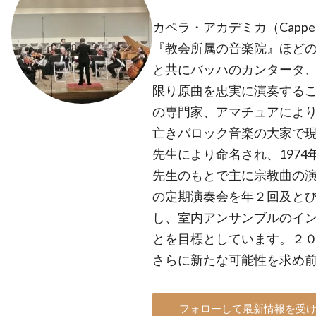
カペラ・アカデミカ（Cappell
『教会所属の音楽院』ほどの
と共にバッハのカンタータ
限り原曲を忠実に演奏する
の専門家、アマチュアによ
亡きバロック音楽の大家で
先生により命名され、1974
先生のもとで主に宗教曲の
の定期演奏会を年２回及と
し、室内アンサンブルのイ
とを目標としています。２
さらに新たな可能性を求め
フォローして最新情報を受