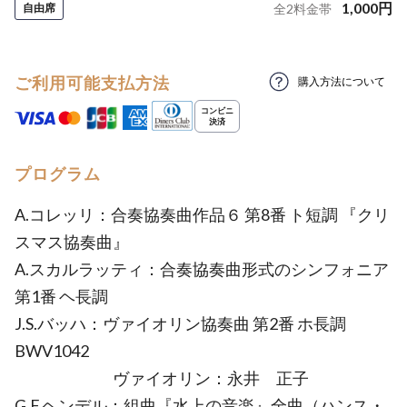
1,000
円
自由席
全
2
料金帯
ご利用可能支払方法
購入方法について
プログラム
A.コレッリ：合奏協奏曲作品６ 第8番 ト短調 『クリ
スマス協奏曲』
A.スカルラッティ：合奏協奏曲形式のシンフォニア
第1番 ヘ長調
J.S.バッハ：ヴァイオリン協奏曲 第2番 ホ長調
BWV1042
ヴァイオリン：永井 正子
G.F.ヘンデル：組曲『水上の音楽』全曲（ハンス・