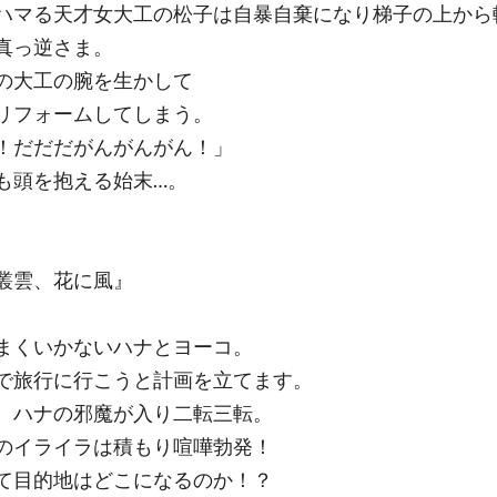
ハマる天才女大工の松子は自暴自棄になり梯子の上から
真っ逆さま。
の大工の腕を生かして
リフォームしてしまう。
！だだだがんがんがん！」
も頭を抱える始末…。
叢雲、花に風』
まくいかないハナとヨーコ。
で旅行に行こうと計画を立てます。
、ハナの邪魔が入り二転三転。
のイライラは積もり喧嘩勃発！
て目的地はどこになるのか！？