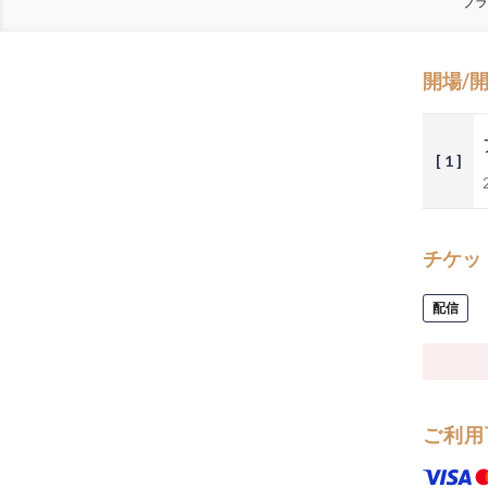
ブラ
開場/
[ 1 ]
チケッ
配信
ご利用