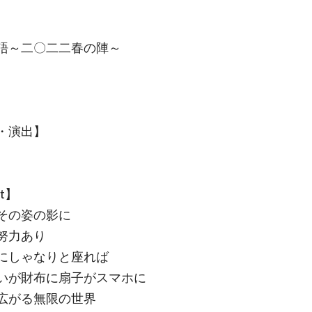
語～二〇二二春の陣～
・演出】
ut】
その姿の影に
努力あり
にしゃなりと座れば
いが財布に扇子がスマホに
広がる無限の世界