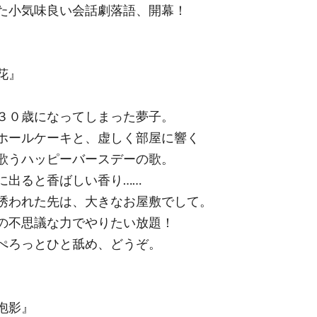
た小気味良い会話劇落語、開幕！
花』
３０歳になってしまった夢子。
ホールケーキと、虚しく部屋に響く
歌うハッピーバースデーの歌。
に出ると香ばしい香り……
誘われた先は、大きなお屋敷でして。
の不思議な力でやりたい放題！
ぺろっとひと舐め、どうぞ。
泡影』