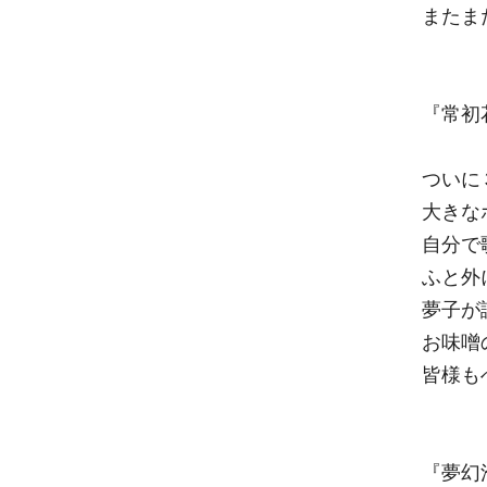
またま
『常初
ついに
大きな
自分で
ふと外
夢子が
お味噌
皆様も
『夢幻