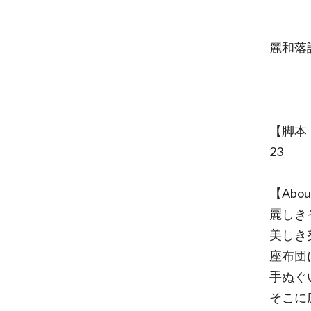
麗和落
【脚本
23
【Abo
麗しき
美しき
座布団
手ぬぐ
そこに