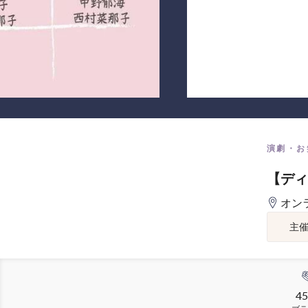
演劇・お
【ディ
オン
主
45