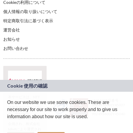
Cookieの利用について
個人情報の取り扱いについて
特定商取引法に基づく表示
運営会社
お知らせ
お問い合わせ
本サービスは、NTT
JASRAC許諾番号：
On our website we use some cookies. These are
ドコモグループの新
9024936001Y45037
規事業創出プログラ
necessary for our site to work properly and to give us
JASRAC許諾番号：
ム「docomo
9024936002Y45040
information about how our site is used.
STARTUP」を通じて
企画され、株式会社
teketにより運営され