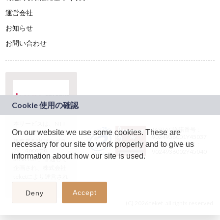
運営会社
お知らせ
お問い合わせ
本サービスは、NTT
JASRAC許諾番号：
On our website we use some cookies. These are
ドコモグループの新
9024936001Y45037
規事業創出プログラ
necessary for our site to work properly and to give us
JASRAC許諾番号：
ム「docomo
9024936002Y45040
information about how our site is used.
STARTUP」を通じて
企画され、株式会社
teketにより運営され
ています。
Accept
Deny
(C) 2026 teket. all rights reserved.