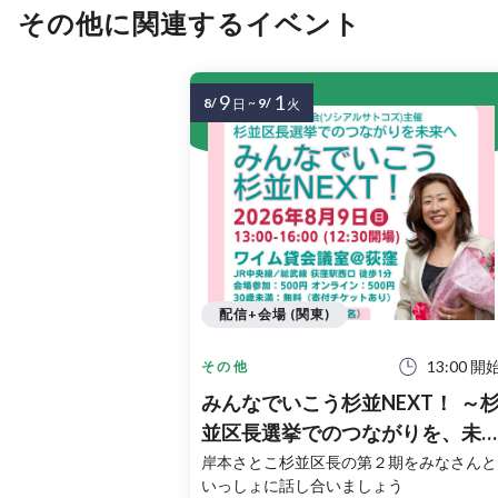
その他に関連するイベント
9
1
8/
~
9/
日
火
配信+会場 (関東)
13:00 開
その他
みんなでいこう杉並NEXT！ ～
並区長選挙でのつながりを、未
へ～
岸本さとこ杉並区長の第２期をみなさんと
いっしょに話し合いましょう