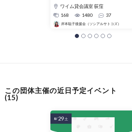
ワイム貸会議室 荻窪
168
1480
37
岸本聡子後援会（ソシアルサトコズ）
この団体主催の近日予定イベント
(15)
29
8/
土