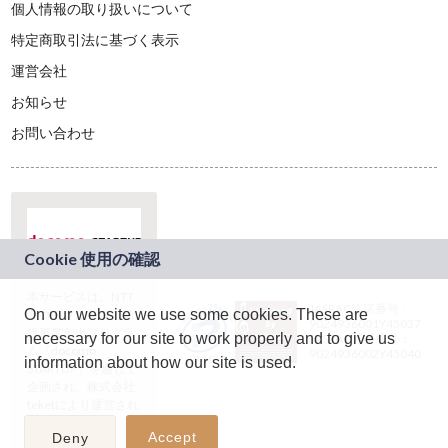
個人情報の取り扱いについて
特定商取引法に基づく表示
運営会社
お知らせ
お問い合わせ
本サービスは、NTT
JASRAC許諾番号：
On our website we use some cookies. These are
ドコモグループの新
9024936001Y45037
規事業創出プログラ
necessary for our site to work properly and to give us
JASRAC許諾番号：
ム「docomo
9024936002Y45040
information about how our site is used.
STARTUP」を通じて
企画され、株式会社
teketにより運営され
ています。
Accept
Deny