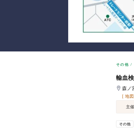
その他
輸血検
森ノ
[ 地
主
その他