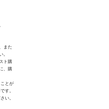
。
、また
い。
スト購
に、購
ることが
要です。
ださい。