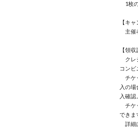
1枚の
【キャ
主催者
【領収
クレジ
コンビ
チケッ
入の場
入確認
チケッ
できま
詳細は