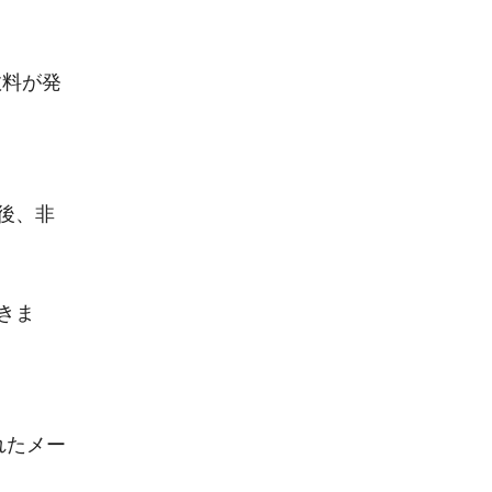
数料が発
後、非
きま
れたメー