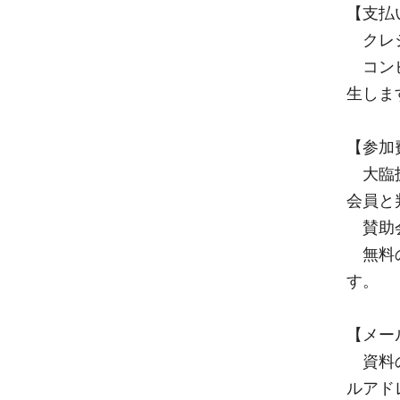
【支払
クレジ
コンビ
生しま
【参加
大臨技
会員と
賛助会
無料の
す。
【メー
資料の
ルアド