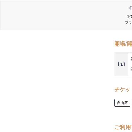
10
ブラ
開場/
[ 1 ]
チケッ
自由席
ご利用