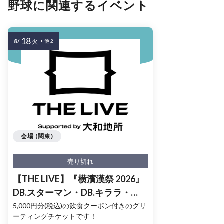
野球に関連するイベント
18
8/
火
+ 他 2
会場 (関東)
売り切れ
【THE LIVE】『横濱漢祭 2026』
DB.スターマン・DB.キララ・
BART&CHAPYのグリーティング
5,000円分(税込)の飲食クーポン付きのグリ
ーティングチケットです！
イベント