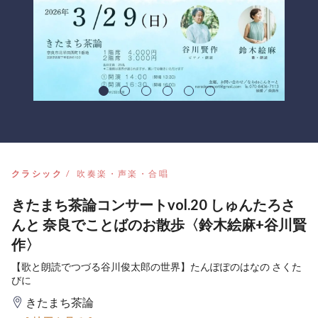
クラシック
吹奏楽・声楽・合唱
きたまち茶論コンサートvol.20 しゅんたろさ
んと 奈良でことばのお散歩〈鈴木絵麻+谷川賢
作〉
【歌と朗読でつづる谷川俊太郎の世界】たんぽぽのはなの さくた
びに
きたまち茶論