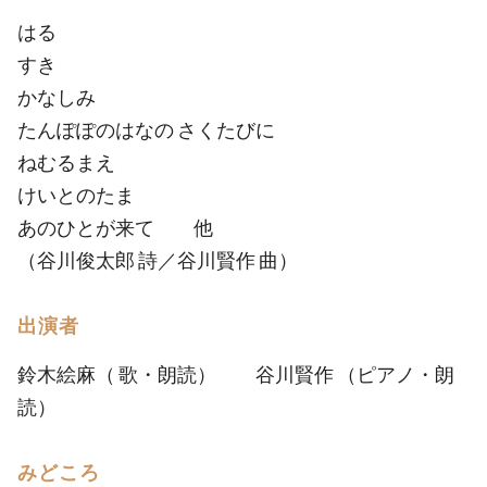
はる
すき
かなしみ
たんぽぽのはなの さくたびに
ねむるまえ
けいとのたま
あのひとが来て 他
（谷川俊太郎 詩／谷川賢作 曲）
出演者
鈴木絵麻（ 歌・朗読） 谷川賢作 （ピアノ・朗
読）
みどころ