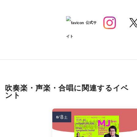
公式サ
イト
吹奏楽・声楽・合唱に関連するイベ
ント
8
8/
土