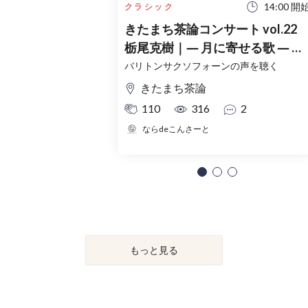
14:00 開
クラシック
きたまち茶論コンサート vol.22
栃尾克樹｜― 月に寄せる歌 ― ル
サルカとラフマニノフ
バリトンサクソフォーンの声を聴く
きたまち茶論
110
316
2
ならdeこんさーと
もっと見る