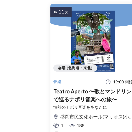
11
8/
火
会場 (北海道・東北)
19:00 開
音楽
Teatro Aperto 〜歌とマンドリン
で巡るナポリ音楽への旅〜
情熱のナポリ音楽をあなたに
盛岡市民文化ホール(マリオス)小ホール
1
188