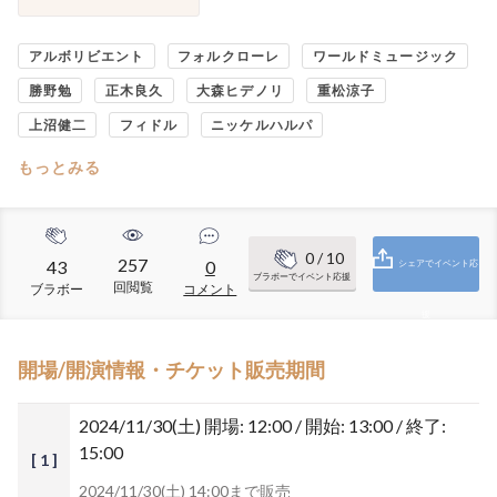
アルボリビエント
フォルクローレ
ワールドミュージック
勝野勉
正木良久
大森ヒデノリ
重松涼子
上沼健二
フィドル
ニッケルハルパ
もっとみる
0
/ 10
257
43
0
シェアでイベント応
ブラボーでイベント応援
回閲覧
ブラボー
コメント
援
開場/開演情報・チケット販売期間
2024/11/30(土)
開場: 12:00 / 開始: 13:00 / 終了:
15:00
[ 1 ]
2024/11/30(土) 14:00まで販売