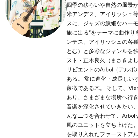
四季の移ろいや自然の風景
米アンデス、アイリッシュ
スに、ジャズの繊細なハーモ
旅に出る”をテーマに曲作り
ンデス、アイリッシュの各
とむ）と多彩なジャンルを
スト・正木良久（まさきよ
リビエントのArbol（アル
ある。 常に進化・成長しい
象徴である木。 そして、Vie
あり、さまざまな場所へ行
音楽を深化させていきたい、
んな二つを合わせて、Arbol 
風のユニットを立ち上げた。 
を取り入れたファーストア