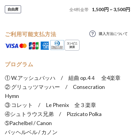
1,500
円
~
3,500
円
自由席
全
4
料金帯
ご利用可能支払方法
購入方法について
プログラム
① W.アッシュバッハ / 組曲 op.4４ 全4楽章
② グリュッツマッハー / Consecration
Hymn
③ コレット / Le Phenix 全３楽章
④シュトラウス兄弟 / Pizzicato Polka
➄Pachelbel / Canon
パッヘルベル / カノン