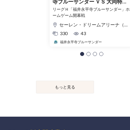
寺ブルーサンダー ＶＳ 大同特殊
鋼 Phenix TOKAI
リーグＨ「福井永平寺ブルーサンダー」ホ
ームゲーム開幕戦
セーレン・ドリームアリーナ（福井県営体育館）
330
43
福井永平寺ブルーサンダー
もっと見る