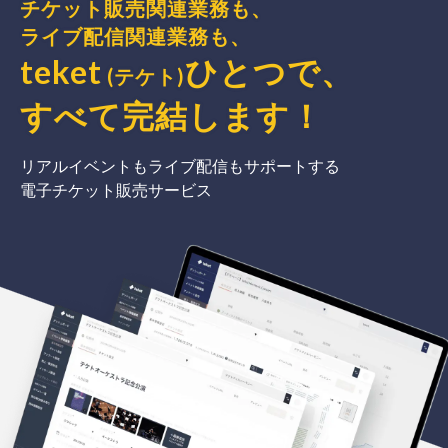
チケット販売関連業務も、
ライブ配信関連業務も、
teket
ひとつで、
(テケト)
すべて完結
します
！
リアルイベントもライブ配信もサポートする
電子チケット販売サービス