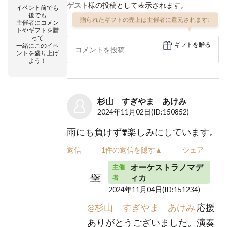
ゲスト
様の投稿として表示されます。
イベント前でも
後でも
贈られたギフトの売上は主催者に還元されます!
主催者にコメン
トやギフトを贈
って
ギフトを贈る
一緒にこのイベ
ントを盛り上げ
よう！
杉山 すぎやま あけみ
2024年11月02日
(ID:150852)
雨にも負けず❣️楽しみにしています。
返信
1件の返信を隠す▲
シェア
オーケストラノマデ
主催
ィカ
者
2024年11月04日
(ID:151234)
@杉山 すぎやま あけみ
応援
ありがとうございました。演奏