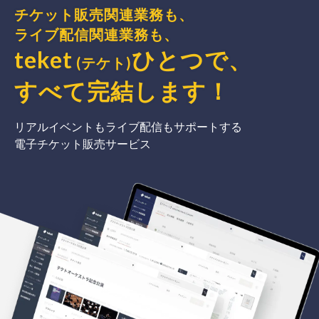
チケット販売関連業務も、
ライブ配信関連業務も、
teket
ひとつで、
(テケト)
すべて完結
します
！
リアルイベントもライブ配信もサポートする
電子チケット販売サービス