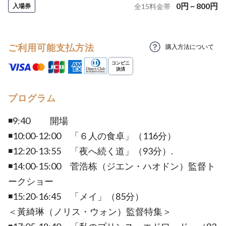
0
円
~
800
円
入場券
全
15
料金帯
ご利用可能支払方法
購入方法について
プログラム
◾️9:40 開場
◾️10:00-12:00 「６人の食卓」（116分）
◾️12:20-13:55 「夜へ続く道」（93分）.
◾️14:00-15:00 菅浩栋（ジエン・ハオドン）監督ト
ークショー
◾️15:20-16:45 「メイ」（85分）
＜黃綺琳（ノリス・ウォン）監督特集＞