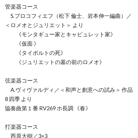
管楽器コース
S.プロコフィエフ（松下 倫士、岩本伸一編曲）／
＜ロメオとジュリエット＞ より
《モンタギュー家とキャピュレット家》
《仮面 》
《タイボルトの死》
《ジュリエットの墓の前のロメオ》
弦楽器コース
A.ヴィヴァルディ／＜和声と創意への試み＞ 作品
8 四季 より
協奏曲第１番 RV269 ホ長調 《春》
打楽器コース
西原大樹／3×3