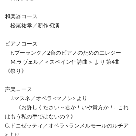
和楽器コース
松尾祐孝／新作初演
ピアノコース
F.プーランク／2台のピアノのためのエレジー
M.ラヴェル／＜スペイン狂詩曲＞ より 第4曲
《祭り》
声楽コース
J.マスネ／オペラ <マノン> より
《お許しください～君か！いや貴方か！...これ
はもう私の手ではないの？》
G.ドニゼッティ／オペラ <ランメルモールのルチア
> より