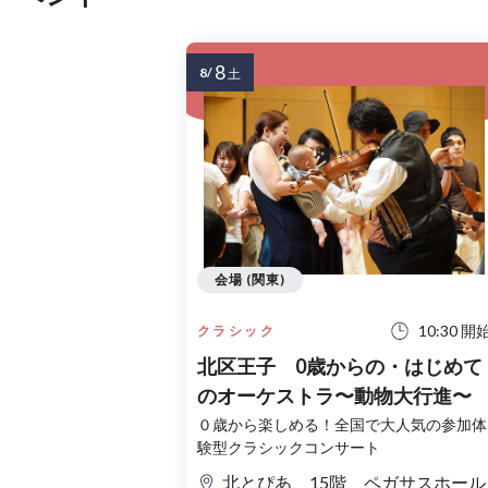
8
8/
土
会場 (関東)
10:30 開
クラシック
北区王子 0歳からの・はじめて
のオーケストラ〜動物大行進〜
０歳から楽しめる！全国で大人気の参加体
験型クラシックコンサート
北とぴあ 15階 ペガサスホール