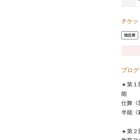
チケッ
指定席
プログ
🔸第
能
仕舞《
半能《
🔸第