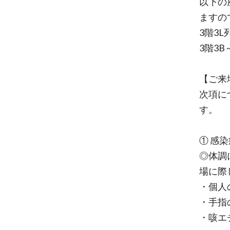
以下の
ますの
3階3
3階3B
【ご来
次項に
す。
① 感
◎体調
場に際
・個人
・手指
・咳エ