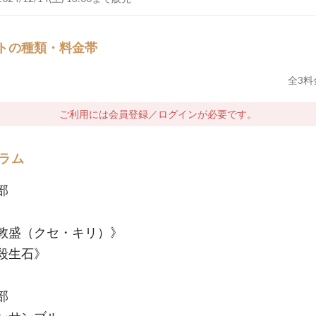
トの種類・料金帯
全
3
料
ご利用には会員登録／ログインが必要です。
ラム
１部
敦盛（クセ・キリ）》
殺生石》
２部