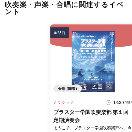
吹奏楽・声楽・合唱に関連するイベ
ント
9
8/
日
会場 (関東)
13:30 開
クラシック
ブラスター学園吹奏楽部 第１回
定期演奏会
ようこそ、ブラスター学園吹奏楽部へ。今