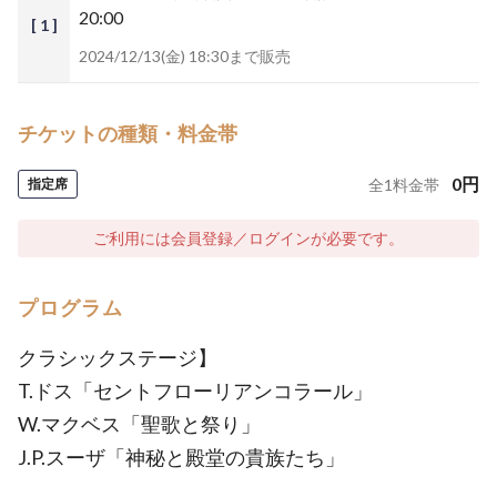
20:00
[ 1 ]
2024/12/13(金) 18:30まで販売
チケットの種類・料金帯
0
円
指定席
全
1
料金帯
ご利用には会員登録／ログインが必要です。
プログラム
クラシックステージ】
T.ドス「セントフローリアンコラール」
W.マクベス「聖歌と祭り」
J.P.スーザ「神秘と殿堂の貴族たち」