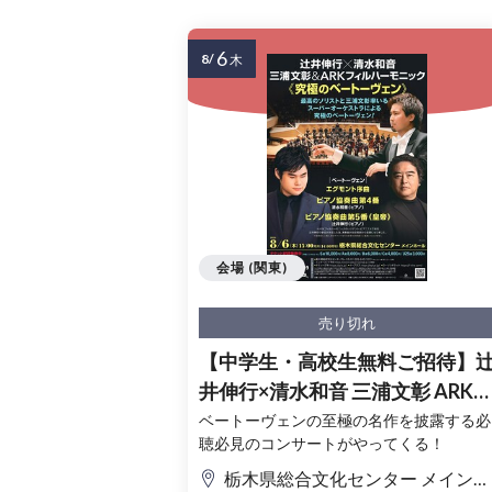
6
8/
木
会場 (関東)
売り切れ
【中学生・高校生無料ご招待】
井伸行×清水和音 三浦文彰 ARKフ
ィルハーモニック≪究極のベー
ベートーヴェンの至極の名作を披露する必
聴必見のコンサートがやってくる！
ーヴェン≫(栃木公演)
栃木県総合文化センター メインホール