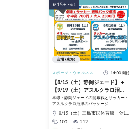
15
8/
土
+ 他 1
会場 (東海)
14:00 開
スポーツ・ウェルネス
【8/15（土）静岡ジェード】＋
【9/19（土）アスルクラロ沼
津】
卓球・静岡ジェードの開幕戦とサッカー・
アスルクラロ沼津のパッケージ
8/15（土）三島市民体育館 9/19（土）愛鷹広域公園多目的競技場
100
212