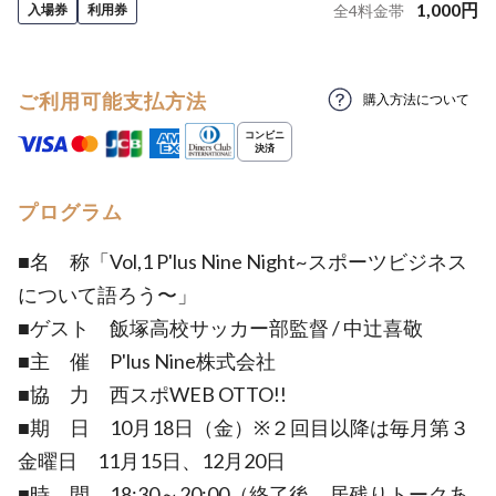
1,000
円
入場券
利用券
全
4
料金帯
ご利用可能支払方法
購入方法について
プログラム
■名 称「Vol,1 P'lus Nine Night~スポーツビジネス
について語ろう〜」
■ゲスト 飯塚高校サッカー部監督 / 中辻喜敬
■主 催 P'lus Nine株式会社
■協 力 西スポWEB OTTO!!
■期 日 10月18日（金）※２回目以降は毎月第３
金曜日 11月15日、12月20日
■時 間 18:30～20:00（終了後、居残りトークあ