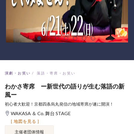
演劇・お笑い
落語・寄席・お笑い
わかさ寄席 ー新世代の語りが生む落語の新
風ー
初心者大歓迎！京都四条烏丸発信の地域寄席が遂に開演！
WAKASA ＆ Co. 舞台 STAGE
[ 地図を見る ]
主催者団体情報