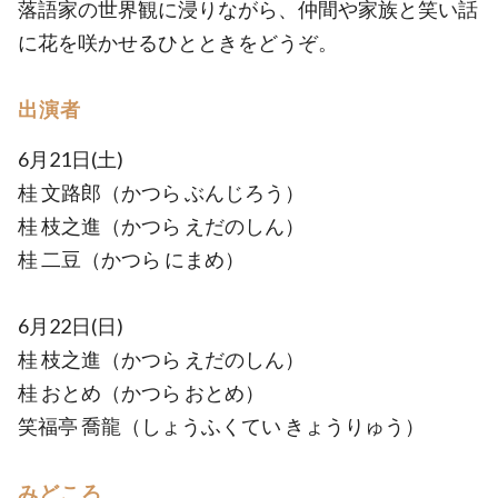
落語家の世界観に浸りながら、仲間や家族と笑い話
に花を咲かせるひとときをどうぞ。
出演者
6月21日(土)
桂 文路郎（かつら ぶんじろう）
桂 枝之進（かつら えだのしん）
桂 二豆（かつら にまめ）
6月22日(日)
桂 枝之進（かつら えだのしん）
桂 おとめ（かつら おとめ）
笑福亭 喬龍（しょうふくてい きょうりゅう）
みどころ