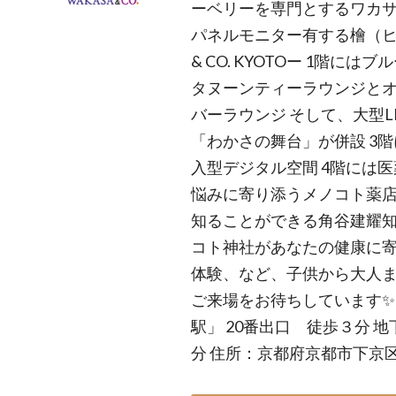
ーベリーを専門とするワカサ
パネルモニター有する檜（ヒノ
& CO. KYOTOー 1階に
タヌーンティーラウンジと
バーラウンジ そして、大型
「わかさの舞台」が併設 3
入型デジタル空間 4階には
悩みに寄り添うメノコト薬
知ることができる角谷建耀知
コト神社があなたの健康に寄
体験、など、子供から大人
ご来場をお待ちしています✨
駅」 20番出口 徒歩３分 
分 住所：京都府京都市下京