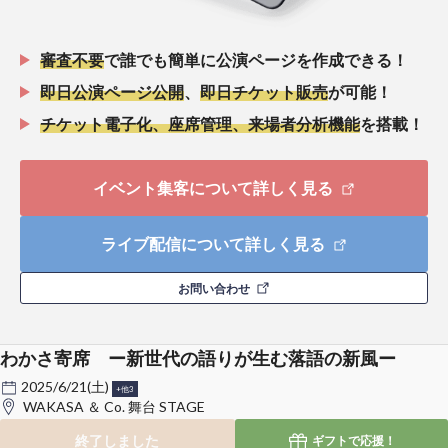
審査不要
で誰でも簡単に公演ページを作成できる！
即日公演ページ公開
、
即日チケット販売
が可能！
チケット電子化、座席管理、来場者分析機能
を搭載！
イベント集客について詳しく見る
ライブ配信について詳しく見る
お問い合わせ
わかさ寄席 ー新世代の語りが生む落語の新風ー
2025/6/21(土)
+他3
WAKASA ＆ Co. 舞台 STAGE
終了しました
ギフトで
応援！