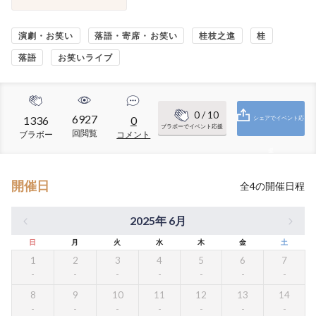
演劇・お笑い
落語・寄席・お笑い
桂枝之進
桂
落語
お笑いライブ
0
/ 10
6927
1336
0
シェアでイベント応
ブラボーでイベント応援
回閲覧
ブラボー
コメント
援
開催日
全
4
の開催日程
2025年 6月
日
月
火
水
木
金
土
1
2
3
4
5
6
7
8
9
10
11
12
13
14