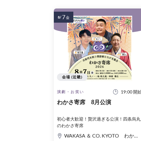
7
8/
金
会場 (近畿)
19:00 開
演劇・お笑い
わかさ寄席 8月公演
初心者大歓迎！贅沢過ぎる公演！四条烏丸
のわかさ寄席
WAKASA ＆ CO. KYOTO わかさの舞台