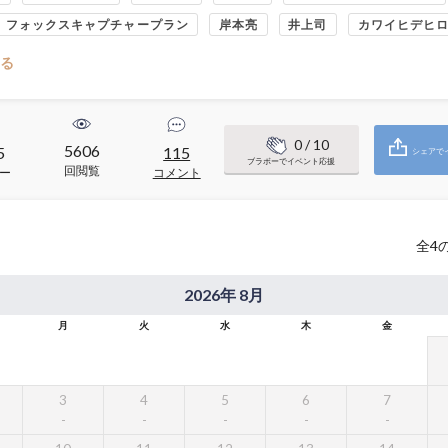
フォックスキャプチャープラン
岸本亮
井上司
カワイヒデヒ
る
0
/ 10
5606
5
115
シェアで
ブラボーでイベント応援
回閲覧
ー
コメント
全
4
2026年 8月
月
火
水
木
金
3
4
5
6
7