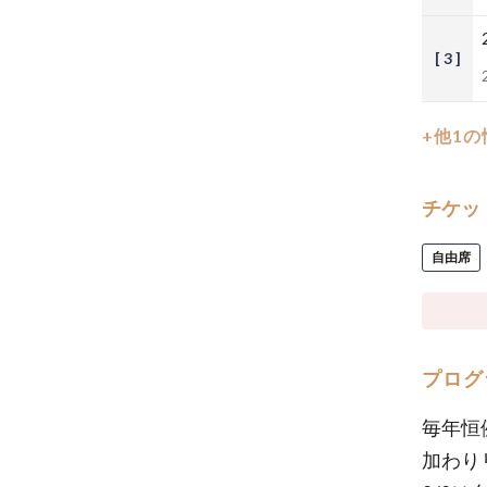
[ 3 ]
+他1
チケッ
自由席
プログ
毎年恒
加わり