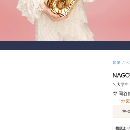
音楽
NAGO
＼大学生
岡谷
[ 地
主
物販あ