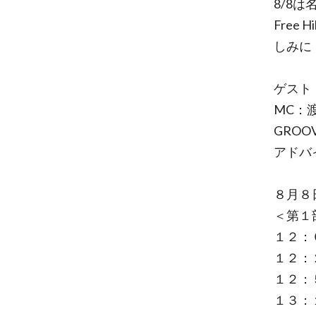
8/8
Free
しみに
ゲスト：f
MC：
GROO
アドバ
８月８
＜第１
１２：
１２：２
１２：５０
１３：１