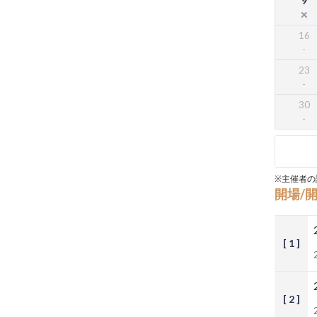
9
16
23
30
※主催者の
開場/
[ 1 ]
[ 2 ]