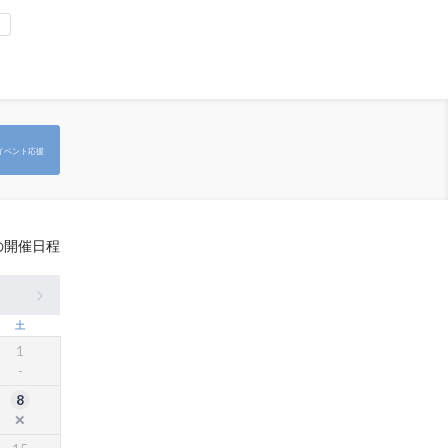
ロ
イベント応援
の開催日程
土
1
8