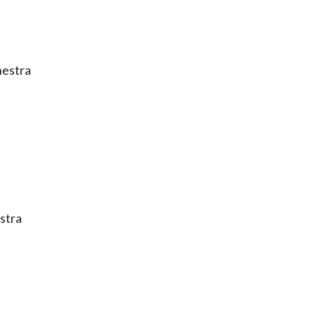
stra
tra