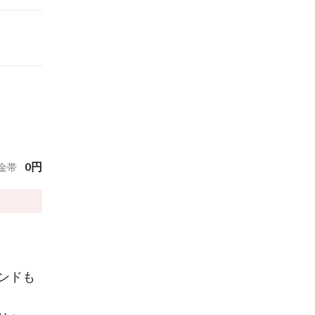
0
円
金帯
ンドも