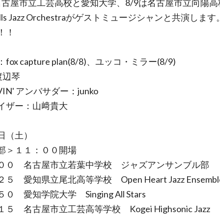
は名古屋市立工芸高校と愛知大学、8/9は名古屋市立向陽高
 Hills Jazz Orchestraがゲストミュージシャンと共演しま
！！
ox capture plan(8/8)、ユッコ・ミラー(8/9)
渡辺琴
VIN' アンバサダー：junko
イザー：山﨑貴大
日（土）
部＞１１：００開場
００ 名古屋市立若葉中学校 ジャズアンサンブル部
５ 愛知県立尾北高等学校 Open Heart Jazz Ensembl
 愛知学院大学 Singing All Stars
５ 名古屋市立工芸高等学校 Kogei Highsonic Jazz