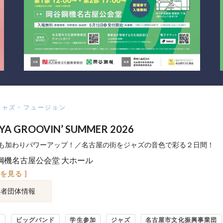
ジャズ・フュージョン
YA GROOVIN’ SUMMER 2026
も加わりパワーアップ！／名古屋の街をジャズの音色で彩る２日間！
鋼機名古屋公会堂 大ホール
図を見る ]
催者団体情報
り
ビッグバンド
学生参加
ジャズ
名古屋市文化振興事業団