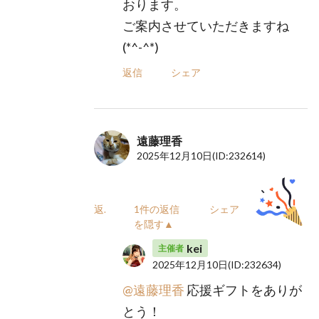
おります。
ご案内させていただきますね
(*^-^*)
返信
シェア
遠藤理香
2025年12月10日
(ID:232614)
返信
1件の返信
シェア
を隠す▲
kei
主催者
2025年12月10日
(ID:232634)
@遠藤理香
応援ギフトをありが
とう！