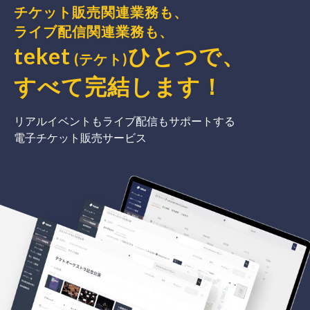
チケット販売関連業務も、
ライブ配信関連業務も、
teket
ひとつで、
(テケト)
すべて完結
します
！
リアルイベントもライブ配信もサポートする
電子チケット販売サービス