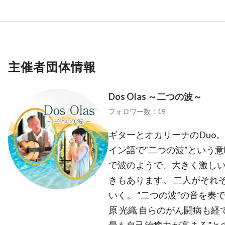
主催者団体情報
Dos Olas ～二つの波～
フォロワー数：19
ギターとオカリーナのDuo。 
イン語で"二つの波"という
で波のようで、大きく激し
きもあります。 二人がそれ
いく。 “二つの波”の音を奏でて
原 光織 自らのがん闘病も