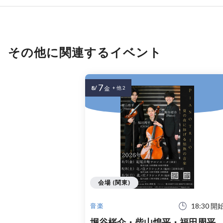
その他に関連するイベント
7
8/
金
+ 他 2
会場 (関東)
18:30 開
音楽
堀谷桜介・柴山煌平・福田周平