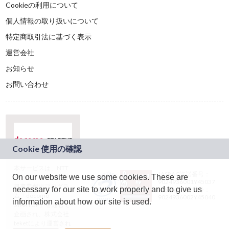
Cookieの利用について
個人情報の取り扱いについて
特定商取引法に基づく表示
運営会社
お知らせ
お問い合わせ
本サービスは、NTT
JASRAC許諾番号：
On our website we use some cookies. These are
ドコモグループの新
9024936001Y45037
規事業創出プログラ
necessary for our site to work properly and to give us
JASRAC許諾番号：
ム「docomo
9024936002Y45040
information about how our site is used.
STARTUP」を通じて
企画され、株式会社
teketにより運営され