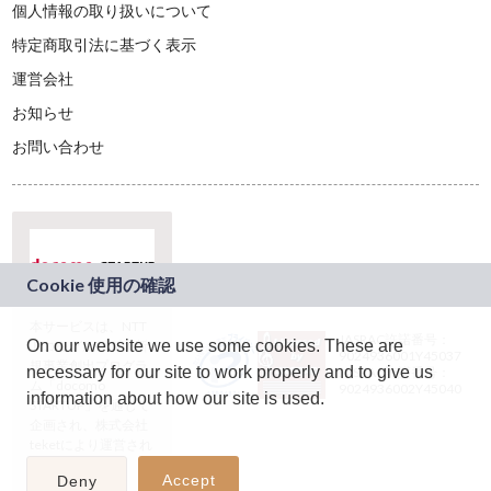
個人情報の取り扱いについて
特定商取引法に基づく表示
運営会社
お知らせ
お問い合わせ
本サービスは、NTT
JASRAC許諾番号：
On our website we use some cookies. These are
ドコモグループの新
9024936001Y45037
規事業創出プログラ
necessary for our site to work properly and to give us
JASRAC許諾番号：
ム「docomo
9024936002Y45040
information about how our site is used.
STARTUP」を通じて
企画され、株式会社
teketにより運営され
ています。
Accept
Deny