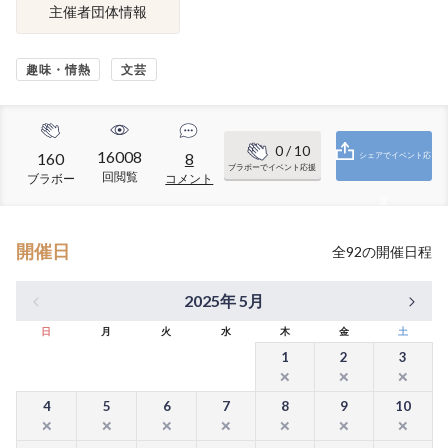
主催者団体情報
趣味・情熱
文芸
0
/ 10
16008
160
8
シェアでイベント応
ブラボーでイベント応援
回閲覧
ブラボー
コメント
援
開催日
全
92
の開催日程
2025年 5月
日
月
火
水
木
金
土
1
2
3
4
5
6
7
8
9
10