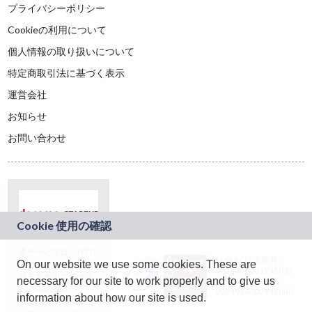
プライバシーポリシー
Cookieの利用について
個人情報の取り扱いについて
特定商取引法に基づく表示
運営会社
お知らせ
お問い合わせ
本サービスは、NTT
JASRAC許諾番号：
On our website we use some cookies. These are
ドコモグループの新
9024936001Y45037
規事業創出プログラ
necessary for our site to work properly and to give us
JASRAC許諾番号：
ム「docomo
9024936002Y45040
information about how our site is used.
STARTUP」を通じて