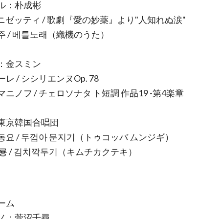
ル：朴成彬
ドニゼッティ / 歌劇『愛の妙薬』より"人知れぬ涙"
주 / 베틀노래（織機のうた）
：金スミン
レ / シシリエンヌOp. 78
ニノフ / チェロソナタ ト短調 作品19 -第4楽章
東京韓国合唱団
동요 / 두껍아 문지기（トゥコッバ ムンジギ）
봉룡 / 김치깍두기（キムチカクテキ）
ーム
ノ：菅沼千尋