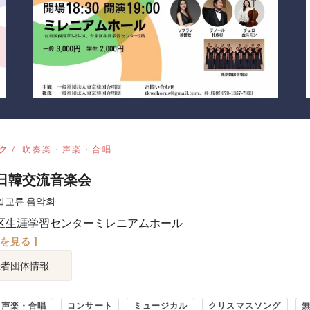
ク
吹奏楽・声楽・合唱
日韓交流音楽会
일교류 음악회
区生涯学習センターミレニアムホール
図を見る ]
催者団体情報
・声楽・合唱
コンサート
ミュージカル
クリスマスソング