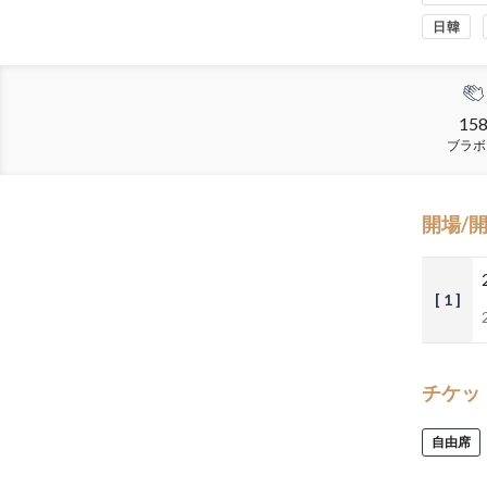
日韓
15
ブラボ
開場/
[ 1 ]
チケッ
自由席