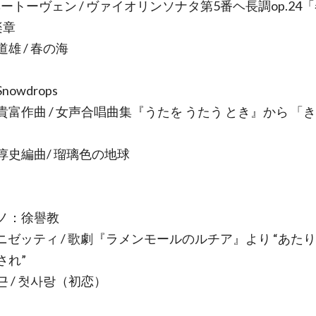
.ベートーヴェン / ヴァイオリンソナタ第5番ヘ長調op.24
楽章
雄 / 春の海
owdrops
貴富作曲 / 女声合唱曲集『うたを うたう とき』から 「
惇史編曲/ 瑠璃色の地球
ノ：徐譽教
ドニゼッティ / 歌劇『ラメンモールのルチア』より “あた
され”
근 / 첫사랑（初恋）