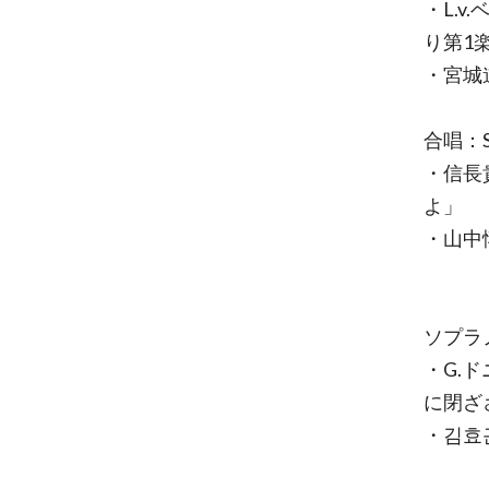
・L.v
り第1
・宮城道
合唱：Sn
・信長
よ」
・山中
ソプラ
・G.
に閉ざ
・김효