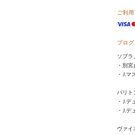
ご利用
プログ
ソプラ
・別宮貞
・J.
バリト
・J.デュ
・J.デュ
ヴァイ