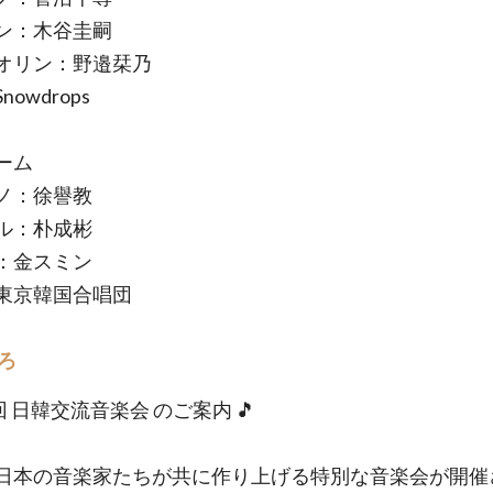
ン：木谷圭嗣
オリン：野邉栞乃
owdrops
ーム
ノ：徐譽教
ル：朴成彬
：金スミン
東京韓国合唱団
ろ
1回 日韓交流音楽会 のご案内 🎵
日本の音楽家たちが共に作り上げる特別な音楽会が開催