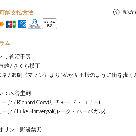
可能支払方法
購入方
ラム
ノ：菅沼千尋
雄 / さくら横丁
マスネ / 歌劇《マノン》より”私が女王様のように街を歩く
ン：木谷圭嗣
ーク / Richard Cory(リチャード・コリー)
ーク / Luke Harvergal(ルーク・ハーバガル)
オリン：野邉栞乃