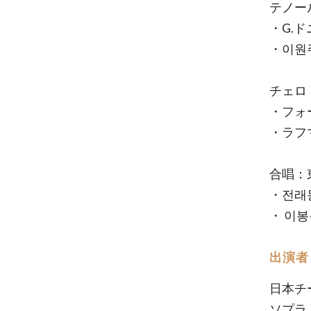
テノー
・G.
・이원
チェロ
・フォー
・ラフマ
合唱：
・전래
・ 이
出演者
日本チ
ソプラ