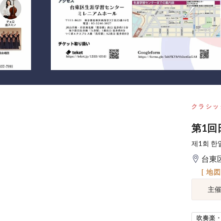
クラシッ
第1回
제1회 한
台東
[ 地
主
吹奏楽