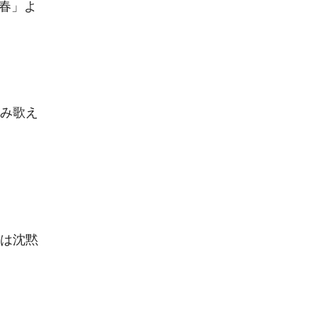
「春」よ
きみ歌え
りは沈黙