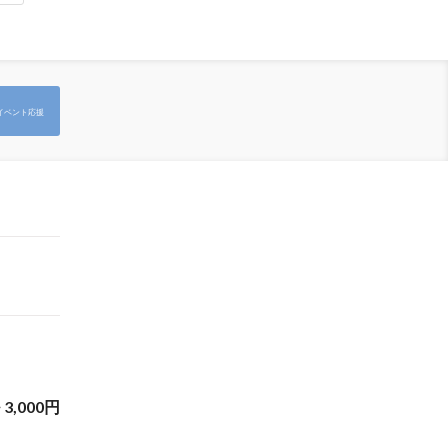
イベント応援
~
3,000
円