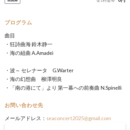
全
1
料金帯
プログラム
曲目
・狂詩曲海 鈴木静一
・海の組曲 A.Amadei
・波～ セレナータ G.Warter
・海の幻想曲 柳澤明良
・「南の港にて」より 第一幕への前奏曲 N.Spinelli
お問い合わせ先
メールアドレス：
seaconcert2025@gmail.com