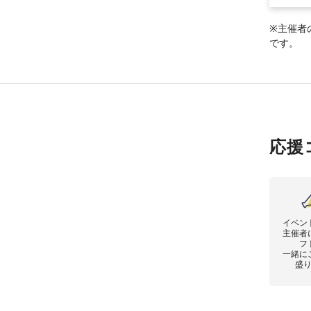
※主催者
です。
応援
イベン
主催者
フ
一緒に
盛