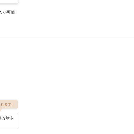
入が可能
れます!
トを贈る