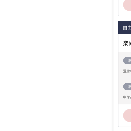
自
楽
通常
中学