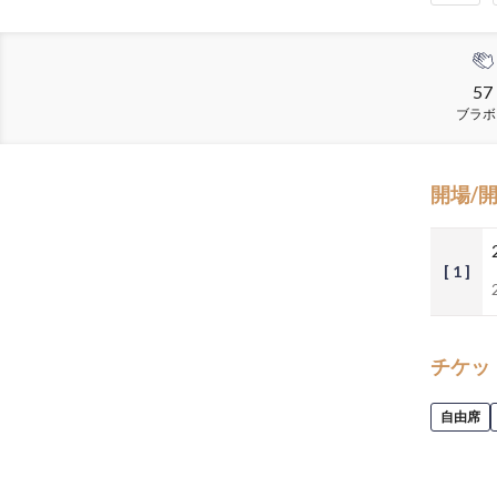
57
ブラボ
開場/
[ 1 ]
チケッ
自由席