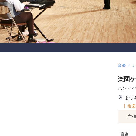
音楽
J
楽団ケ
ハンディ
まつ
[ 地
主
音楽