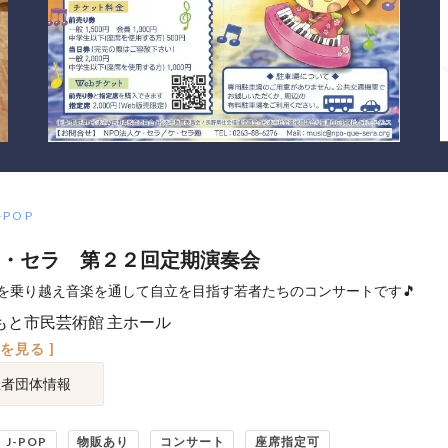
-POP
・セラ 第２２回定期演奏会
を乗り越え音楽を通して自立を目指す若者たちのコンサートです🎵
もと市民芸術館 主ホール
図を見る ]
催者団体情報
J-POP
物販あり
コンサート
座席指定可