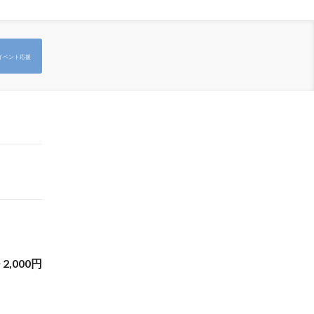
イベント応援
~
2,000
円