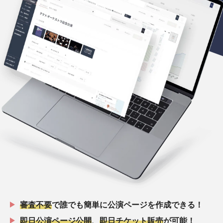
審査不要
で誰でも簡単に公演ページを作成できる！
即日公演ページ公開
、
即日チケット販売
が可能！