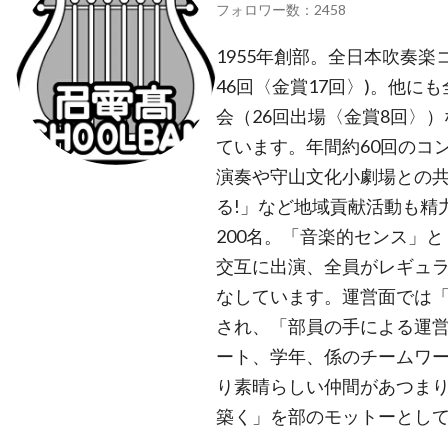
フォロワー数：2458
1955年創部。全日本吹奏楽
46回〈金賞17回〉)。他
会（26回出場〈金賞8回〉
ています。年間約60回のコ
演奏や守山文化小劇場との
る!」など地域貢献活動も精
200名。「音楽的センス」
交互に出演、全員がレギュ
なしています。運営面では「
され、「部員の手による運
ート、学年、係のチームワ
り素晴らしい仲間があつま
築く」を部のモットーとし