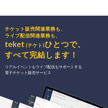
チケット販売関連業務も、
ライブ配信関連業務も、
teket
ひとつで、
(テケト)
すべて完結
します
！
リアルイベントもライブ配信もサポートする
電子チケット販売サービス