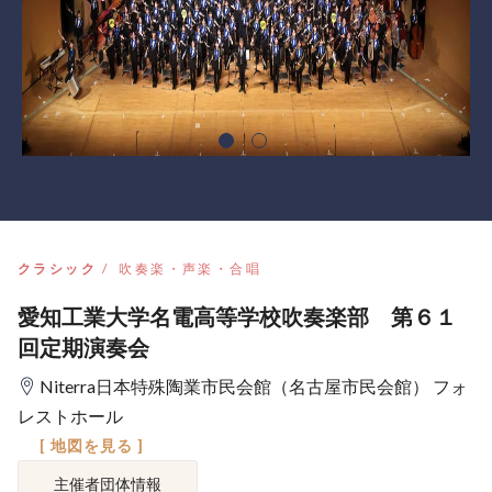
クラシック
吹奏楽・声楽・合唱
愛知工業大学名電高等学校吹奏楽部 第６１
回定期演奏会
Niterra日本特殊陶業市民会館（名古屋市民会館） フォ
レストホール
[ 地図を見る ]
主催者団体情報