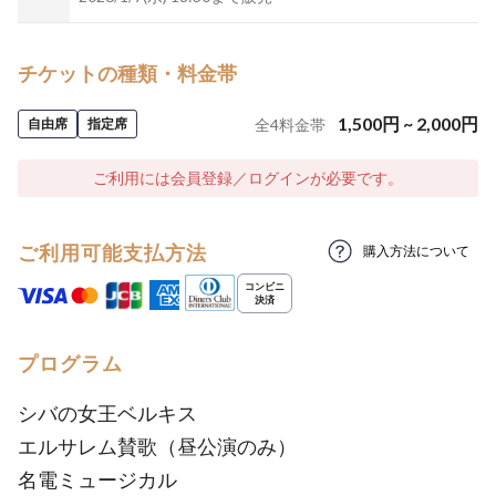
チケットの種類・料金帯
1,500
円
~
2,000
円
自由席
指定席
全
4
料金帯
ご利用には会員登録／ログインが必要です。
ご利用可能支払方法
購入方法について
プログラム
シバの女王ベルキス
エルサレム賛歌（昼公演のみ）
名電ミュージカル