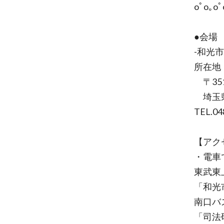
oﾟo｡oﾟ
●会場
-和光
所在地
〒351
埼玉県
TEL.04
【アク
・電車
東武東
「和光
南口バ
「司法