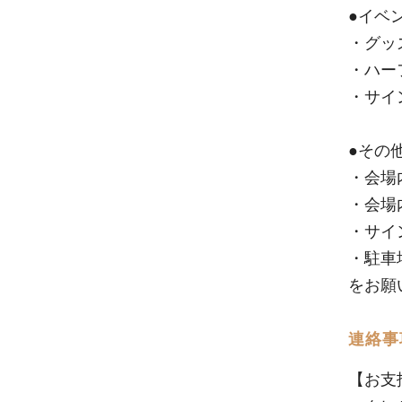
●イベ
・グッ
・ハーフ
・サイ
●その
・会場
・会場
・サイ
・駐車
をお願
連絡事
【お支