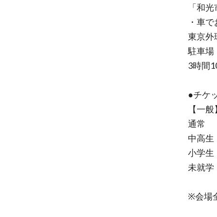
「和光
・車で
東京外
駐車場
3時間1
●チケ
【一般
通常 ：
中高生：
小学生：
未就学
※会場