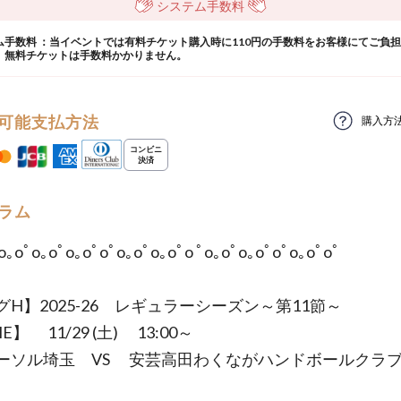
システム手数料
ム手数料 ：当イベントでは有料チケット購入時に110円の手数料をお客様にてご負
。無料チケットは手数料かかりません。
可能支払方法
購入方
ラム
o｡oﾟo｡oﾟo｡oﾟoﾟo｡oﾟo｡oﾟo ﾟo｡oﾟo｡oﾟoﾟo｡oﾟoﾟ
グH】2025-26 レギュラーシーズン～第11節～
E】 11/29 (土) 13:00～
ーソル埼玉 VS 安芸高田わくながハンドボールクラ