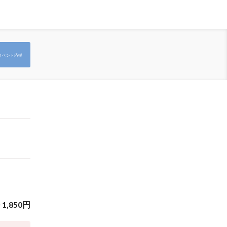
イベント応援
~
1,850
円