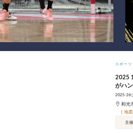
スポーツ
202
がハ
2025-
和光
[ 地
主