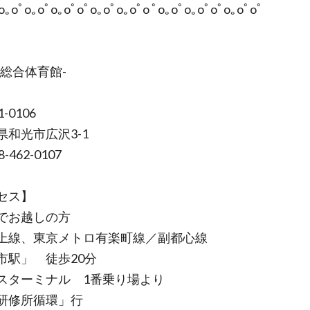
o｡oﾟo｡oﾟo｡oﾟoﾟo｡oﾟo｡oﾟo ﾟo｡oﾟo｡oﾟoﾟo｡oﾟoﾟ
市総合体育館-
-0106
和光市広沢3-1
8-462-0107
セス】
でお越しの方
上線、東京メトロ有楽町線／副都心線
市駅」 徒歩20分
スターミナル 1番乗り場より
研修所循環」行