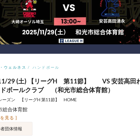
・ウェルネス
ハンドボール
5 11/29 (土) 【リーグH 第11節】 VS 安芸高
ンドボールクラブ （和光市総合体育館）
26シーズン 【リーグH 第11節】 HOME
市総合体育館
図を見る ]
催者団体情報