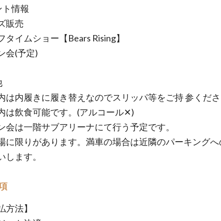
ント情報
ズ販売
タイムショー【Bears Rising】
ン会(予定)
他
内は内履きに履き替えなのでスリッパ等をご持 参くださ
内は飲食可能です。(アルコール✕)
ン会は一階サブアリーナにて行う予定です。
場に限りがあります。満車の場合は近隣のパーキングへ
いします。
項
払方法】