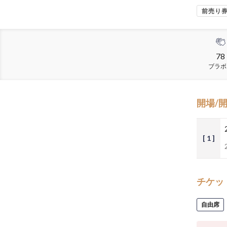
前売り
78
ブラボ
開場/
[ 1 ]
チケッ
自由席