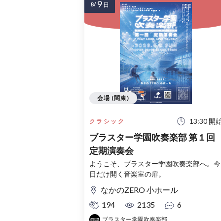
9
8/
日
会場 (関東)
13:30 開
クラシック
ブラスター学園吹奏楽部 第１回
定期演奏会
ようこそ、ブラスター学園吹奏楽部へ。今
日だけ開く音楽室の扉。
なかのZERO 小ホール
194
2135
6
ブラスター学園吹奏楽部