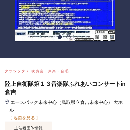
クラシック
吹奏楽・声楽・合唱
陸上自衛隊第１３音楽隊ふれあいコンサートin
倉吉
エースパック未来中心（鳥取県立倉吉未来中心） 大ホ
ール
[ 地図を見る ]
主催者団体情報