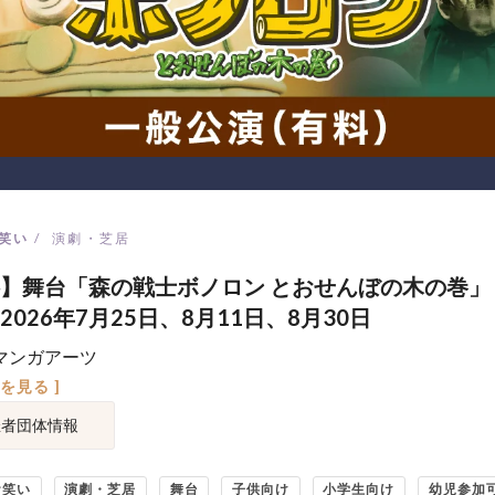
笑い
演劇・芝居
】舞台「森の戦士ボノロン とおせんぼの木の巻」
2026年7月25日、8月11日、8月30日
マンガアーツ
図を見る ]
催者団体情報
お笑い
演劇・芝居
舞台
子供向け
小学生向け
幼児参加