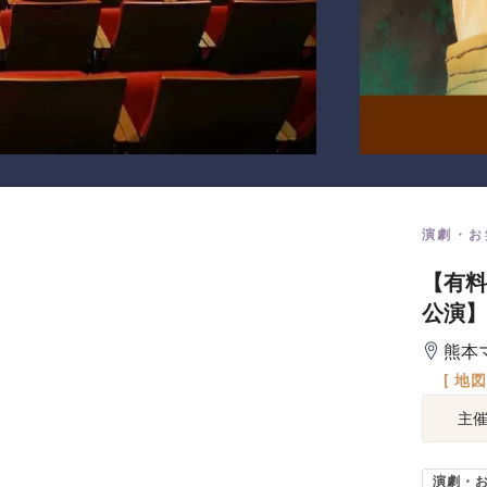
演劇・お
【有料
公演】
熊本
[ 地
主
演劇・