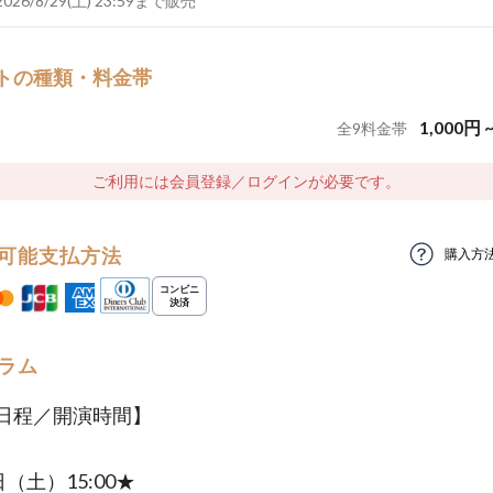
2026/8/29(土) 23:59まで販売
トの種類・料金帯
1,000
円
全
9
料金帯
ご利用には会員登録／ログインが必要です。
可能支払方法
購入方
ラム
日程／開演時間】
日（土）15:00★