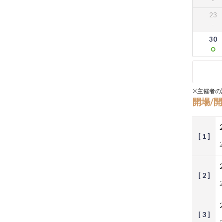
23
30
※主催者の
開場/
[ 1 ]
[ 2 ]
[ 3 ]