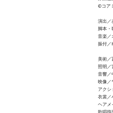
©コアミ
演出／
脚本・
音楽／
振付／H
美術／
照明／
音響／
映像／
アクシ
衣裳／
ヘアメ
歌唱指