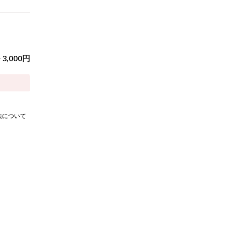
~
3,000
円
法について