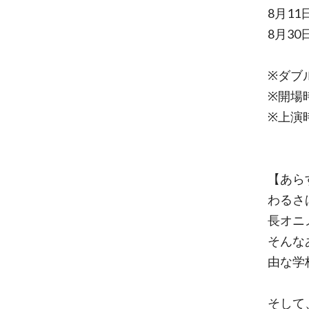
8月11
8月30
※ダブ
※開場
※上演
【あら
わるさ
長オニ
そんな
由な学
そして