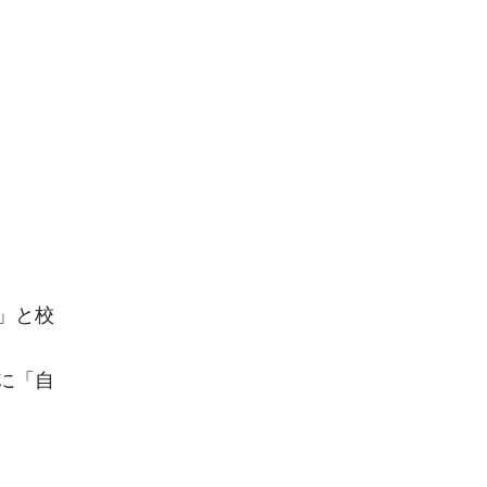
）
」と校
に「自