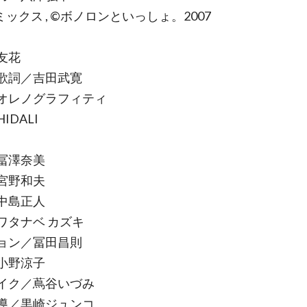
ックス , ©ボノロンといっしょ。2007
友花
歌詞／吉田武寛
オレノグラフィティ
IDALI
冨澤奈美
宮野和夫
中島正人
ワタナベ カズキ
ョン／冨田昌則
小野涼子
イク／蔦谷いづみ
導／黒崎ジュンコ