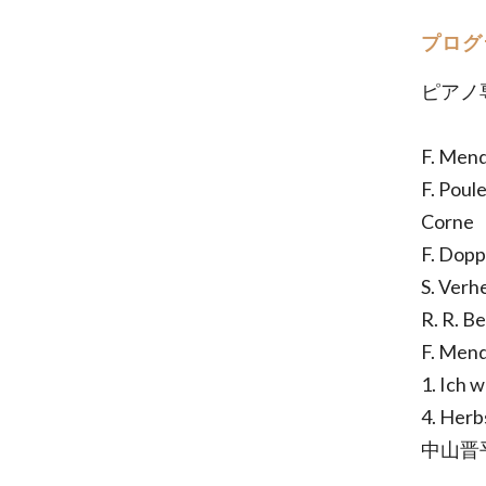
プログ
ピアノ
F. Mend
F. Poul
Corne 
F. Dop
S. Ver
R. R. B
F. Men
1. Ich 
4. Herb
中山晋