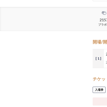
215
ブラボ
開場/
[ 1 ]
チケッ
入場券