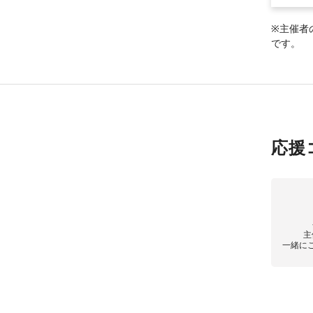
※主催者
です。
応援
主
一緒に