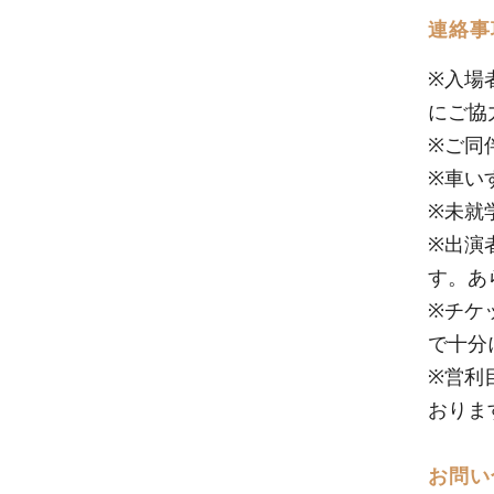
連絡事
※入場
にご協
※ご同
※車い
※未就
※出演
す。あ
※チケ
で十分
※営利
おりま
お問い