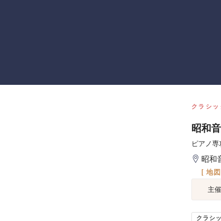
クラシッ
昭和音
ピアノ専
昭和
[ 地
主
クラシ