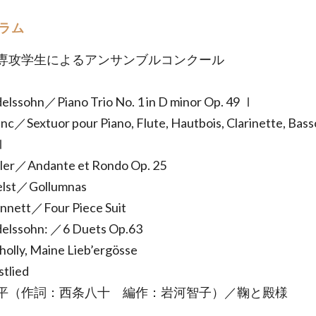
ラム
専攻学生によるアンサンブルコンクール
elssohn／Piano Trio No. 1 in D minor Op. 49 Ⅰ
enc／Sextuor pour Piano, Flute, Hautbois, Clarinette, Bass
Ⅰ
pler／Andante et Rondo Op. 25
helst／Gollumnas
ennett／Four Piece Suit
delssohn: ／6 Duets Op.63
wholly, Maine Lieb’ergösse
stlied
平（作詞：西条八十 編作：岩河智子）／鞠と殿様