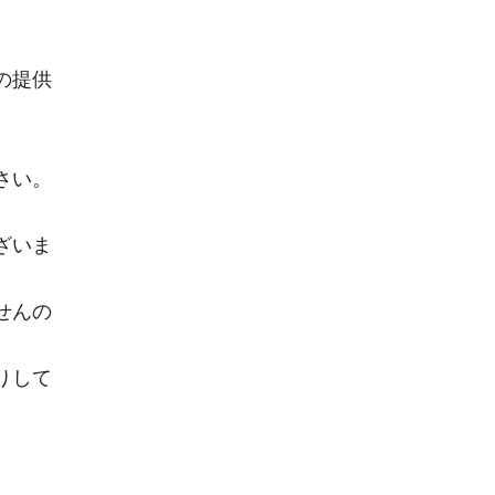
の提供
さい。
ざいま
せんの
りして