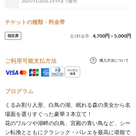
2025/11/2(日) 23:59まで販売
チケットの種類・料金帯
4,700
円
~
5,000
円
指定席
全
2
料金帯
ご利用可能支払方法
購入方法について
プログラム
くるみ割り人形、白鳥の湖、眠れる森の美女から名
場面を選りすぐった豪華３本立て！
花のワルツや湖畔の白鳥、宮殿の青い鳥など、シー
ン転換とともにクラシック・バレエを最高に堪能で