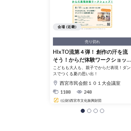
会場 (近畿)
売り切れ
HIxTO流第４弾！ 創作の汗を流
そう！からだ体験ワークショッ
プ！
こどもも大人も、親子でからだ表現！ダン
スでつくる夏の思い出！
西宮市民会館１０１大会議室
1188
248
(公財)西宮市文化振興財団