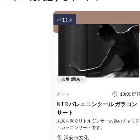
11
8/
火
会場 (関東)
18:00 開
ダンス
NTB バレエコンクール ガラコン
サート
未来を繋ぐリトルダンサーの為のチャリテ
ィガラコンサートです。
浦安市文化