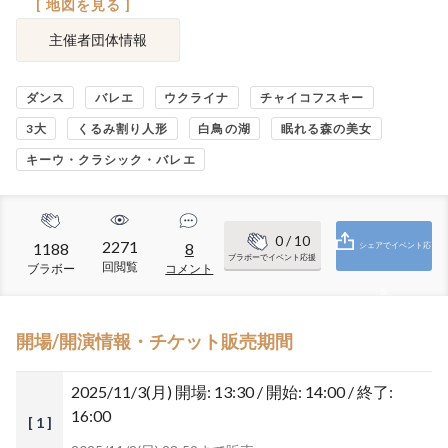
[ 地図を見る ]
主催者団体情報
ダンス
バレエ
ウクライナ
チャイコフスキー
3大
くるみ割り人形
白鳥の湖
眠れる森の美女
キーウ・クラシック・バレエ
0
/ 10
2271
1188
8
シェアでイベント応
ブラボーでイベント応援
回閲覧
ブラボー
コメント
援
開場/開演情報・チケット販売期間
2025/11/3(月)
開場: 13:30 / 開始: 14:00 / 終了:
16:00
[ 1 ]