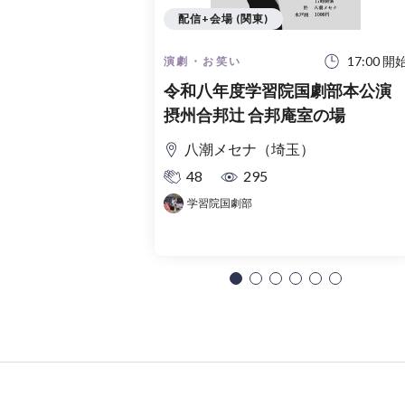
配信+会場 (関東)
17:00 開
演劇・お笑い
令和八年度学習院国劇部本公
摂州合邦辻 合邦庵室の場
八潮メセナ（埼玉）
48
295
学習院国劇部