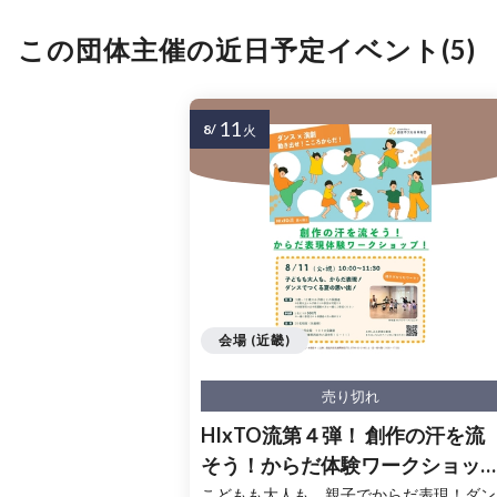
この団体主催の近日予定イベント(5)
11
8/
火
会場 (近畿)
売り切れ
HIxTO流第４弾！ 創作の汗を流
そう！からだ体験ワークショッ
プ！
こどもも大人も、親子でからだ表現！ダン