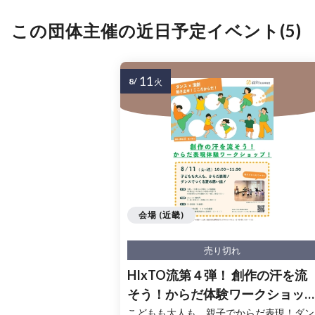
この団体主催の近日予定イベント(5)
11
8/
火
会場 (近畿)
売り切れ
HIxTO流第４弾！ 創作の汗を流
そう！からだ体験ワークショッ
プ！
こどもも大人も、親子でからだ表現！ダン