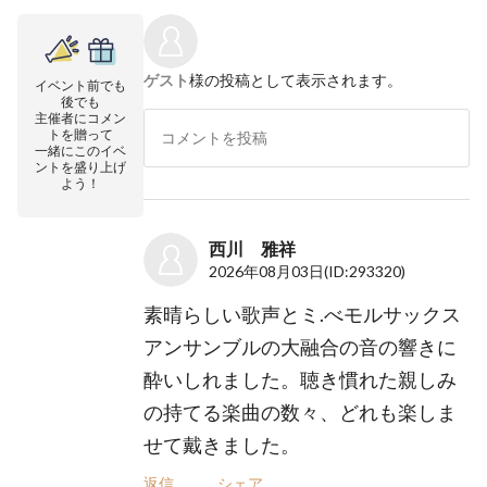
ゲスト
様の投稿として表示されます。
イベント前でも
後でも
主催者にコメン
トを贈って
一緒にこのイベ
ントを盛り上げ
よう！
西川 雅祥
2026年08月03日
(ID:293320)
素晴らしい歌声とミ.べモルサックス
アンサンブルの大融合の音の響きに
酔いしれました。聴き慣れた親しみ
の持てる楽曲の数々、どれも楽しま
せて戴きました。
返信
シェア