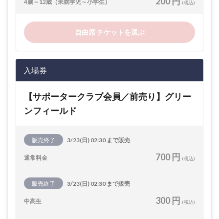
200 円
4歳～12歳（未就学児～小学生）
(税込)
自由席 チケットを選ぶ
入場券
【サポータークラブ会員／前売り】グリー
ンフィールド
販売終了
3/23(日) 02:30 まで販売
700 円
通常料金
(税込)
販売終了
3/23(日) 02:30 まで販売
300 円
中高生
(税込)