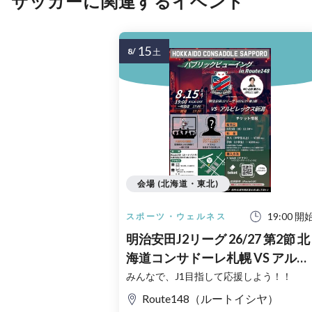
サッカーに関連するイベント
15
8/
土
会場 (北海道・東北)
19:00 開
スポーツ・ウェルネス
明治安田J2リーグ 26/27 第2節 北
海道コンサドーレ札幌 VS アルビ
レックス新潟 パブリックビュー
みんなで、J1目指して応援しよう！！
イング in Route148
Route148（ルートイシヤ）