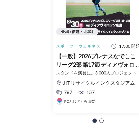
会場 (信越・北陸)
17:00 開
スポーツ・ウェルネス
【一般】2026プレナスなでしこ
リーグ2部 第17節 ディアヴォロ
ソ広島戦
スタンドを満員に。3,000人プロジェクト
JITリサイクルインクスタジアム
787
157
FCふじざくら山梨