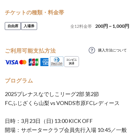
チケットの種類・料金帯
200
円
~
1,000
円
自由席
入場券
全
12
料金帯
ご利用可能支払方法
購入方法について
プログラム
2025プレナスなでしこリーグ2部 第2節
FCふじざくら山梨 vs VONDS市原FCレディース
日時：3月23日（日) 13:00 KICK OFF
開場：サポータークラブ会員先行入場 10:45／一般