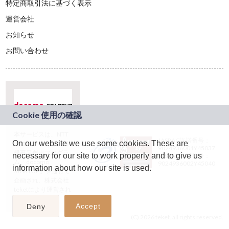
特定商取引法に基づく表示
運営会社
お知らせ
お問い合わせ
本サービスは、NTT
JASRAC許諾番号：
On our website we use some cookies. These are
ドコモグループの新
9024936001Y45037
規事業創出プログラ
necessary for our site to work properly and to give us
JASRAC許諾番号：
ム「docomo
9024936002Y45040
information about how our site is used.
STARTUP」を通じて
企画され、株式会社
teketにより運営され
ています。
Accept
Deny
(C) 2026 teket. all rights reserved.