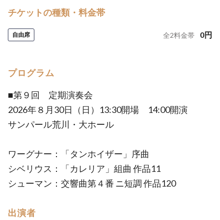
チケットの種類・料金帯
0
円
自由席
全
2
料金帯
プログラム
■第９回 定期演奏会
2026年８月30日（日）13:30開場 14:00開演
サンパール荒川・大ホール
ワーグナー：「タンホイザー」序曲
シベリウス：「カレリア」組曲 作品11
シューマン：交響曲第４番 ニ短調 作品120
出演者