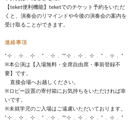
【teket便利機能】teketでのチケット予約をいただ
くと、演奏会のリマインドや今後の演奏会の案内を
受け取ることができます。
連絡事項
⁺ ⊹ ﹒ ⊹ ﹒ ⊹ ﹒ ⁺ ﹒ ⊹ ﹒ ⁺⁺ ⊹ ﹒ ⊹ ﹒ ⊹ ﹒ ⁺ ﹒ ⊹ ﹒ ⁺
※本公演は【入場無料・全席自由席・事前登録不
要】です。
直接会場へお越しください。
※ロビー設置の寄付箱にお気持ちをいただければ幸
いです。
※未就学児のご入場はご遠慮いただいております。
⁺ ⊹ ﹒ ⊹ ﹒ ⊹ ﹒ ⁺ ﹒ ⊹ ﹒ ⁺⁺ ⊹ ﹒ ⊹ ﹒ ⊹ ﹒ ⁺ ﹒ ⊹ ﹒ ⁺