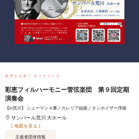
クラシック
オーケストラ
彩恵フィルハーモニー管弦楽団 第９回定期
演奏会
【in荒川】 シューマン４番／カレリア組曲／タンホイザー序曲
サンパール荒川 大ホール
[ 地図を見る ]
主催者団体情報