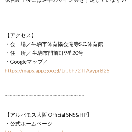
【アクセス】
・会 場／生駒市体育協会滝寺S.C.体育館
・住 所／ 生駒市門前町9番20号
・Googleマップ／
https://maps.app.goo.gl/LrJbh72TfAayprB26
﹌﹌﹌﹌﹌﹌﹌﹌﹌﹌﹌﹌﹌﹌﹌
【アルバモス大阪 Official SNS&HP】
・公式ホームページ