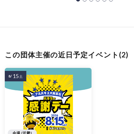
この団体主催の近日予定イベント(2)
15
8/
土
会場 (近畿)