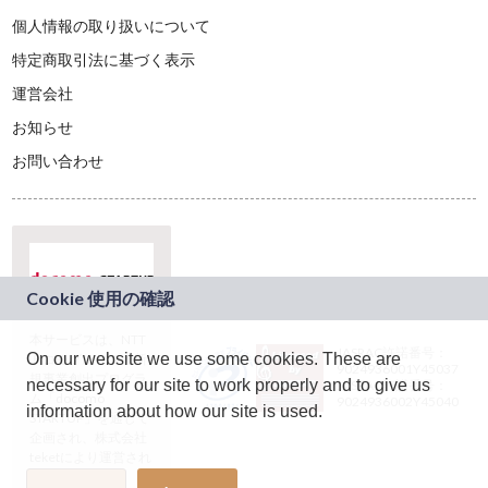
個人情報の取り扱いについて
特定商取引法に基づく表示
運営会社
お知らせ
お問い合わせ
本サービスは、NTT
JASRAC許諾番号：
On our website we use some cookies. These are
ドコモグループの新
9024936001Y45037
規事業創出プログラ
necessary for our site to work properly and to give us
JASRAC許諾番号：
ム「docomo
9024936002Y45040
information about how our site is used.
STARTUP」を通じて
企画され、株式会社
teketにより運営され
ています。