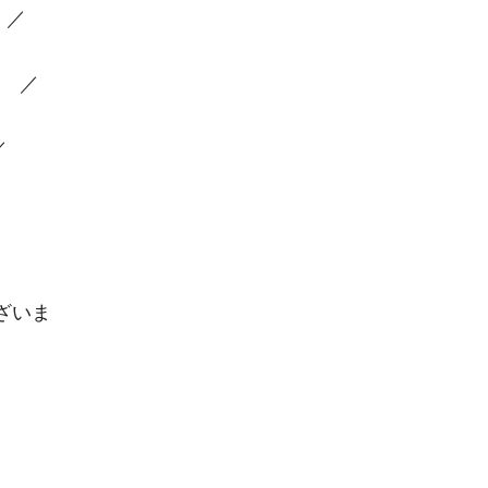
円 ／
円 ／
 ／
ざいま