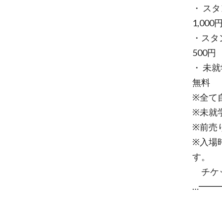
・ ス
1,000
・ス
500円
・ 
無料
※全て
※未就
※前売
※入場
す。
チケッ
…━━