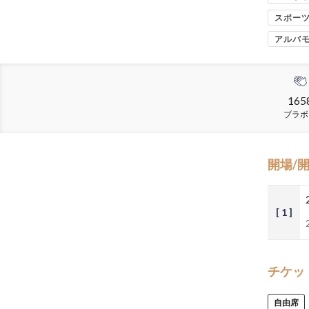
スポー
アルバ
165
ブラボ
開場/
[ 1 ]
チケッ
自由席