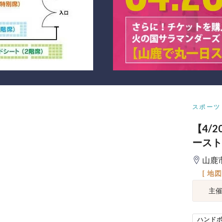
スポーツ
【4/
ースト
山鹿
[ 地
主
ハンド