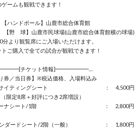
)のゲームも観戦できます！
：【ハンドボール】山鹿市総合体育館
球】山鹿市民球場(山鹿市総合体育館横の球場)
時30分より観覧席にご入場いただけます。
ットご購入で全ての試合が観戦できます！
━━━━[チケット情報]━━━━━━…
り券／当日券】※税込価格、入場料込み
キサイティングシート ： 4,500円
00円（限定8席＋好評につき2席増設）
リーナシート/1階 ： 2,800円
円
タンダードシート/2階（一般） ： 1,800
円