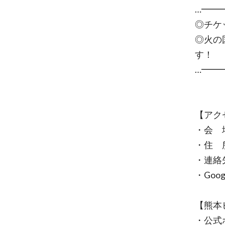
…━━
◎チケ
◎火の
す！
…━━
【アク
・会 
・住 
・連絡先／
・Goo
【熊本ビ
・公式