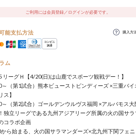
ご利用には会員登録／ログインが必要です。
可能支払方法
購入方
ラム
-25 リーグＨ【4/20(日)は山鹿でスポーツ観戦デー！】
3:00～（第1試合）熊本ビューストピンディーズ ×三重バ
リス】
5:30～（第2試合）ゴールデンウルヴス福岡 ×アルバモス
！独立リーグである九州アジアリーグ所属の火の国サラ
のコラボ企画
00から始まる、火の国サラマンダーズ×北九州下関フェ