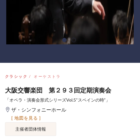
クラシック
オーケストラ
大阪交響楽団 第２９３回定期演奏会
「オペラ・演奏会形式シリーズVol.5“スペインの時”」
ザ・シンフォニーホール
[ 地図を見る ]
主催者団体情報