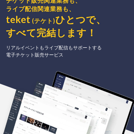
チケット販売関連業務も、
ライブ配信関連業務も、
teket
ひとつで、
(テケト)
すべて完結
します
！
リアルイベントもライブ配信もサポートする
電子チケット販売サービス