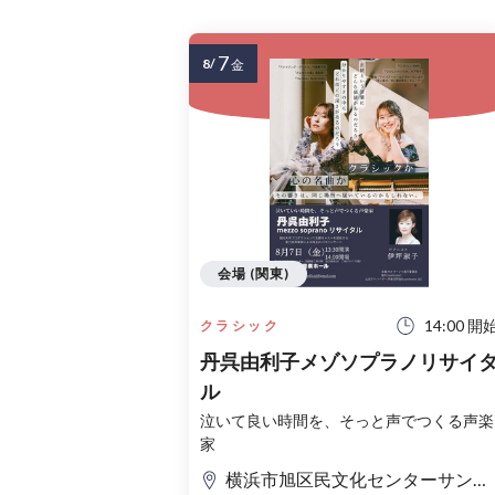
7
8/
金
会場 (関東)
14:00 開
クラシック
丹呉由利子メゾソプラノリサイ
ル
泣いて良い時間を、そっと声でつくる声楽
家
横浜市旭区民文化センターサンハート 音楽ホール