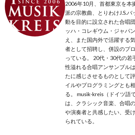
2006年10月、首都東京を
派の宗教曲、とりわけJ.S.
動を目的に設立された合唱
ッハ・コレギウム・ジャパ
え、また国内外で活躍する
者として招聘し、併設のプ
っている。 20代・30代の
性溢れる合唱アンサンブルは
たに感じさせるものとして
イルやプログラミングとも
る。 musik-kreis（ド
は、クラシック音楽、合唱
や演奏者と共感したい、受
られている。