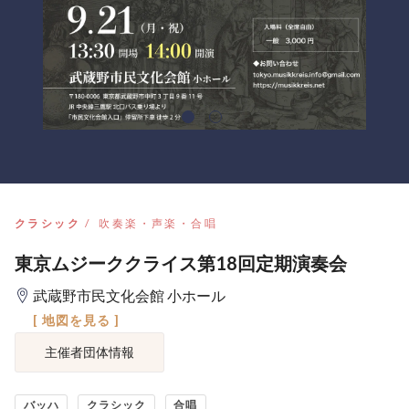
クラシック
吹奏楽・声楽・合唱
東京ムジーククライス第18回定期演奏会
武蔵野市民文化会館 小ホール
[ 地図を見る ]
主催者団体情報
バッハ
クラシック
合唱