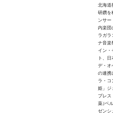
北海道
研鑽を
ンサー
内楽団
ラガラ
ナ音楽
イン・
ト、日
デ・オ
の連携
ラ・コ
姫」ジ
プレス
薬｣ベ
ゼンシ