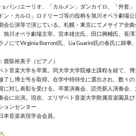
ショパン｣エーリオ、「カルメン」ダンカイロ、「外套」
ドン・カルロ」ロドリーゴ等の役柄を旭川オペラ劇場公
期会公演等で演じている。札幌・東京にてメサイア全曲
。旭川オペラ劇場主宰。宮本雄次氏、田口興輔氏、長澤
にてVirginia Borroni氏、Lia Guarini氏の各氏に師事
：鹿取裕美子（ピアノ）
ベト音楽大学を卒業。同大学大学院修士課程を経て、博
修了し博士号を取得。在学中特待生に選出され、数々の
賞に対し表彰を受ける。卒業演奏会、読売新人演奏会、
奏会に出演。現在、エリザベト音楽大学附属音楽園及び
ションセンター
日本音楽表現学会会員。
ろ