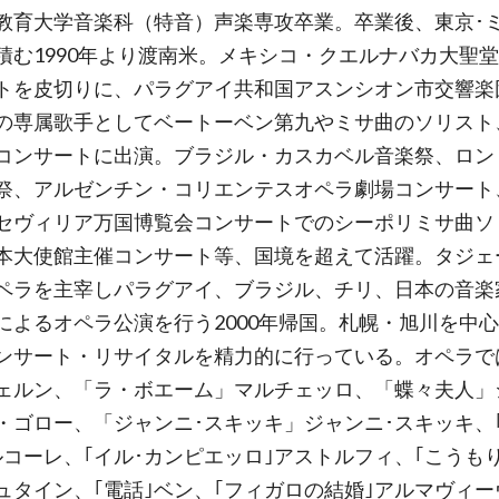
教育大学音楽科（特音）声楽専攻卒業。卒業後、東京･
積む1990年より渡南米。メキシコ・クエルナバカ大聖
トを皮切りに、パラグアイ共和国アスンシオン市交響楽
の専属歌手としてベートーベン第九やミサ曲のソリスト
コンサートに出演。ブラジル・カスカベル音楽祭、ロン
祭、アルゼンチン・コリエンテスオペラ劇場コンサート
セヴィリア万国博覧会コンサートでのシーポリミサ曲ソ
本大使館主催コンサート等、国境を超えて活躍。タジェ
ペラを主宰しパラグアイ、ブラジル、チリ、日本の音楽
によるオペラ公演を行う2000年帰国。札幌・旭川を中
ンサート・リサイタルを精力的に行っている。オペラで
ェルン、「ラ・ボエーム」マルチェッロ、「蝶々夫人」
・ゴロー、「ジャンニ･スキッキ」ジャンニ･スキッキ、
ルコーレ、｢イル･カンピエッロ｣アストルフィ、｢こうも
ュタイン、｢電話｣ベン、｢フィガロの結婚｣アルマヴィー