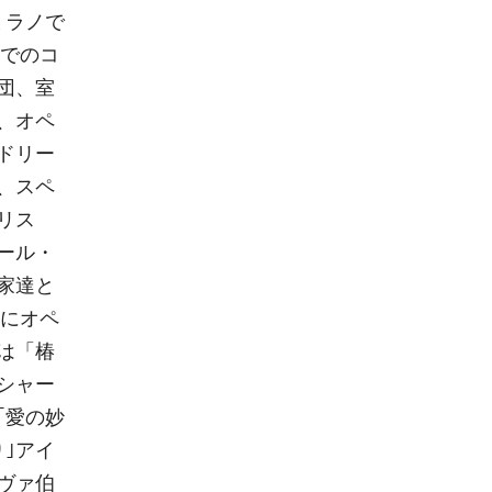
ミラノで
堂でのコ
団、室
、オペ
ドリー
、スペ
リス
ール・
家達と
心にオペ
は「椿
シャー
｢愛の妙
り｣アイ
ヴァ伯