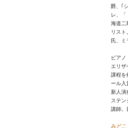
爵、｢
レ、「
海道二
リスト
氏、ミラノ
ピアノ
エリザ
課程を
ール入
新人演
ステン
講師。
みどこ