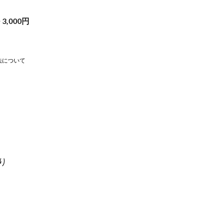
~
3,000
円
法について
より