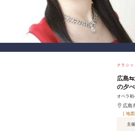
クラシッ
広島⇆
の夕べ
オペラ初
広島
[ 地
主