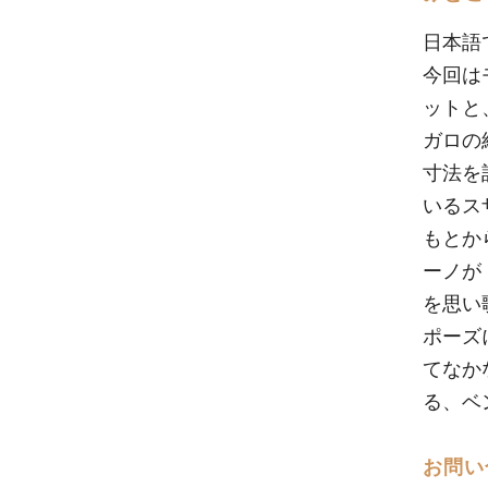
日本語
今回は
ットと
ガロの
寸法を
いるス
もとか
ーノが
を思い
ポーズ
てなか
る、ベ
お問い