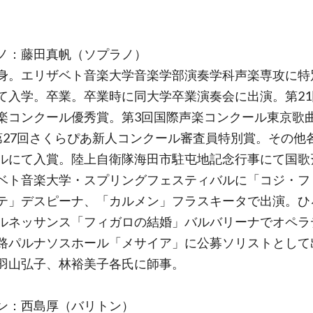
ノ：藤田真帆（ソプラノ）
身。エリザベト音楽大学音楽学部演奏学科声楽専攻に特
て入学。卒業。卒業時に同大学卒業演奏会に出演。第21
楽コンクール優秀賞。第3回国際声楽コンクール東京歌
第27回さくらぴあ新人コンクール審査員特別賞。その他
ルにて入賞。陸上自衛隊海田市駐屯地記念行事にて国歌
ベト音楽大学・スプリングフェスティバルに「コジ・フ
テ」デスピーナ、「カルメン」フラスキータで出演。ひ
ルネッサンス「フィガロの結婚」バルバリーナでオペラ
路パルナソスホール「メサイア」に公募ソリストとして
羽山弘子、林裕美子各氏に師事。
ン：西島厚（バリトン）