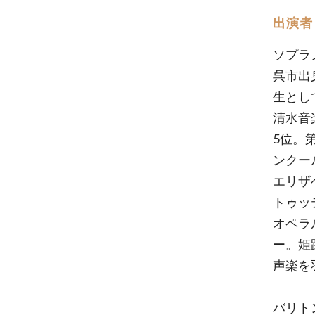
出演者
ソプラ
呉市出
生とし
清水音
5位。
ンクー
エリザ
トゥッ
オペラ
ー。姫
声楽を
バリト