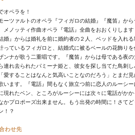
でオペラを！
モーツァルトのオペラ『フィガロの結婚』『魔笛』から
、メノッティ作曲オペラ『電話』全曲をおおくりします
結婚』からは婚礼を前に婚約者の２人、ベッドを入れる
計っているフィガロと、結婚式に被るベールの花飾りを
ザンナが歌う二重唱です。『魔笛』からは母である夜の
ら連れ去られたパミーナ姫と、彼女を探し当てた鳥刺し
「愛することはなんと気高いことなのだろう」とまだ見
歌います。『電話』間もなく旅立つ前に恋人のルーシー
に現れたベン、ところがルーシーには次々に電話がかか
なかプロポーズ出来ません。もう出発の時間に！さてど
ン！？
合わせ先