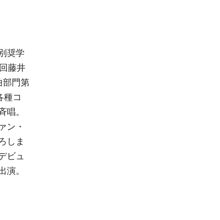
別奨学
回藤井
曲部門第
各種コ
斉唱。
ァン・
ろしま
デビュ
出演。