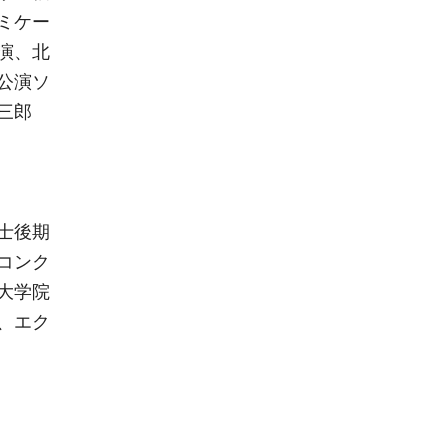
ミケー
演、北
公演ソ
三郎
。
士後期
コンク
大学院
、エク