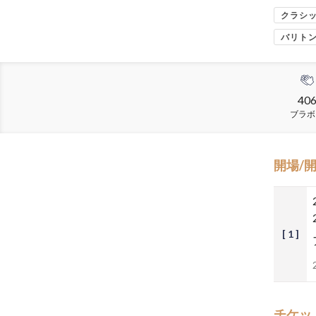
クラシ
バリト
40
ブラボ
開場/
[ 1 ]
チケッ