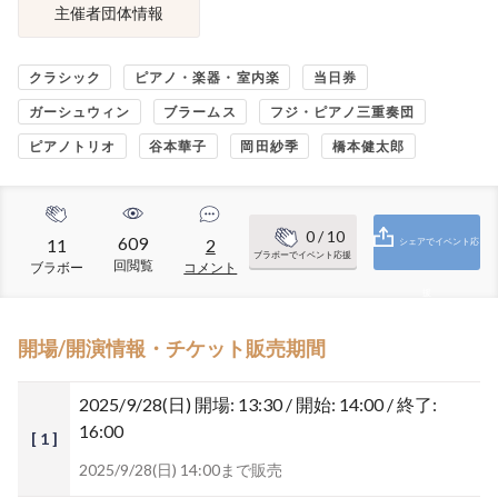
主催者団体情報
クラシック
ピアノ・楽器・室内楽
当日券
ガーシュウィン
ブラームス
フジ・ピアノ三重奏団
ピアノトリオ
谷本華子
岡田紗季
橋本健太郎
0
/ 10
609
11
2
シェアでイベント応
ブラボーでイベント応援
回閲覧
ブラボー
コメント
援
開場/開演情報・チケット販売期間
2025/9/28(日)
開場: 13:30 / 開始: 14:00 / 終了:
16:00
[ 1 ]
2025/9/28(日) 14:00まで販売