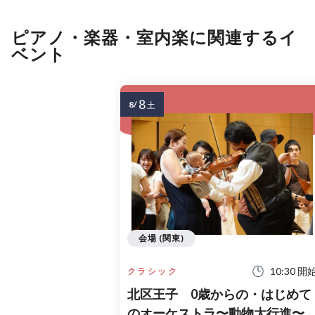
ピアノ・楽器・室内楽に関連するイ
ベント
8
8/
土
会場 (関東)
10:30 開
クラシック
北区王子 0歳からの・はじめて
のオーケストラ〜動物大行進〜