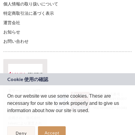
個人情報の取り扱いについて
特定商取引法に基づく表示
運営会社
お知らせ
お問い合わせ
本サービスは、NTT
JASRAC許諾番号：
On our website we use some cookies. These are
ドコモグループの新
9024936001Y45037
規事業創出プログラ
necessary for our site to work properly and to give us
JASRAC許諾番号：
ム「docomo
9024936002Y45040
information about how our site is used.
STARTUP」を通じて
企画され、株式会社
teketにより運営され
ています。
Accept
Deny