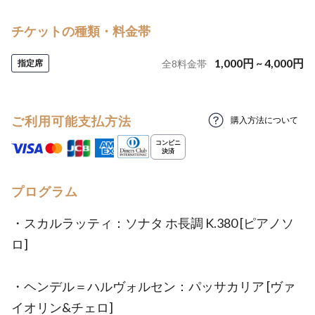
チケットの種類・料金帯
1,000
円
~
4,000
円
指定席
全
8
料金帯
ご利用可能支払方法
購入方法について
プログラム
・スカルラッティ：ソナタ ホ長調 K.380 [ピアノソ
ロ]
・ヘンデル＝ハルヴォルセン：パッサカリア [ヴァ
イオリン&チェロ]