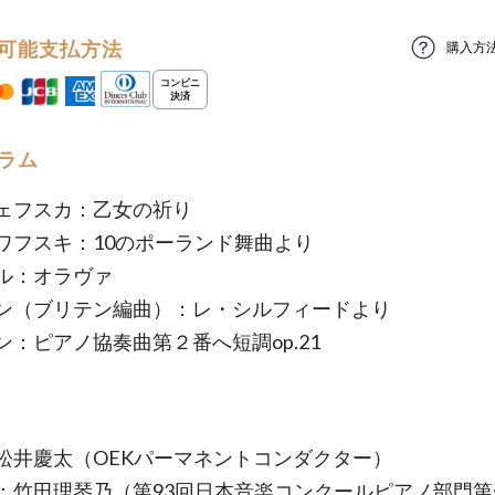
可能支払方法
購入方
ラム
ェフスカ：乙女の祈り
ワフスキ：10のポーランド舞曲より
ル：オラヴァ
ン（ブリテン編曲）：レ・シルフィードより
ン：ピアノ協奏曲第２番へ短調op.21
松井慶太（OEKパーマネントコンダクター）
：竹田理琴乃（第93回日本音楽コンクールピアノ部門第