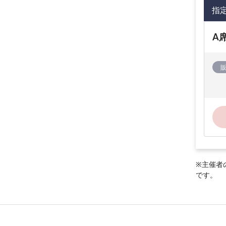
指
A
※主催者
です。