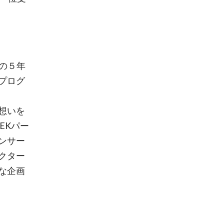
の５年
プログ
想いを
EKパー
ンサー
クター
な企画