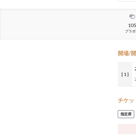
10
ブラボ
開場/
[ 1 ]
チケッ
指定席