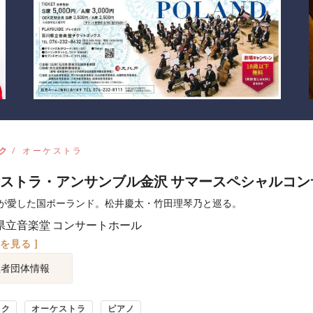
ク
オーケストラ
ストラ・アンサンブル金沢 サマースペシャルコン
が愛した国ポーランド。松井慶太・竹田理琴乃と巡る。
県立音楽堂 コンサートホール
図を見る ]
催者団体情報
ック
オーケストラ
ピアノ