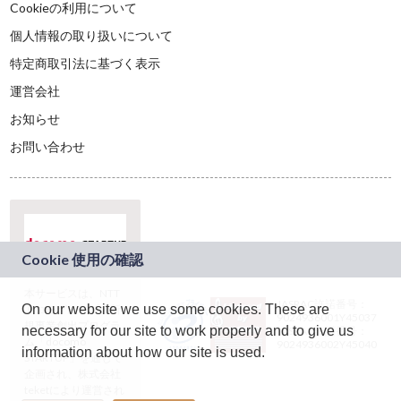
Cookieの利用について
個人情報の取り扱いについて
特定商取引法に基づく表示
運営会社
お知らせ
お問い合わせ
本サービスは、NTT
JASRAC許諾番号：
On our website we use some cookies. These are
ドコモグループの新
9024936001Y45037
規事業創出プログラ
necessary for our site to work properly and to give us
JASRAC許諾番号：
ム「docomo
9024936002Y45040
information about how our site is used.
STARTUP」を通じて
企画され、株式会社
teketにより運営され