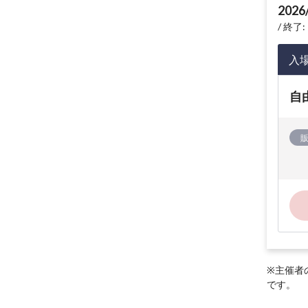
2026
終了: 
入
自
※主催者
です。