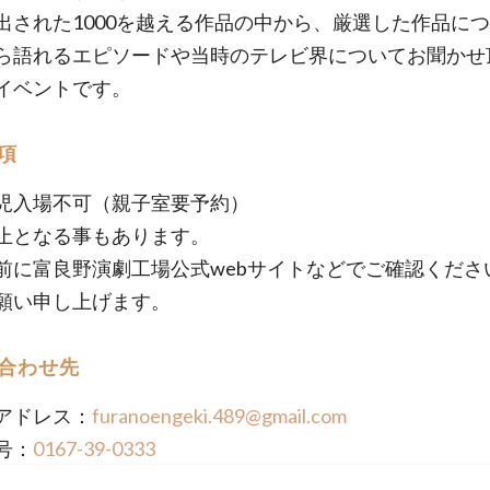
出された1000を越える作品の中から、厳選した作品に
ら語れるエピソードや当時のテレビ界についてお聞かせ
イベントです。
項
児入場不可（親子室要予約）
止となる事もあります。
前に富良野演劇工場公式webサイトなどでご確認くださ
願い申し上げます。
合わせ先
アドレス：
furanoengeki.489@gmail.com
号：
0167-39-0333