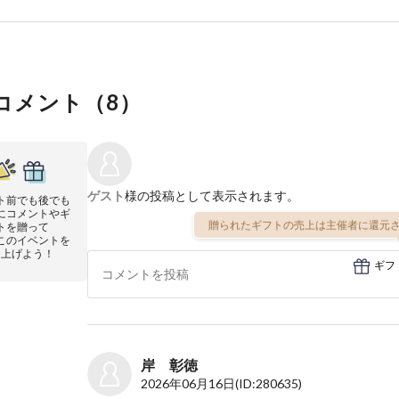
コメント（
8
）
ゲスト
様の投稿として表示されます。
ト前でも後でも
にコメントやギ
贈られたギフトの売上は主催者に還元さ
トを贈って
このイベントを
り上げよう！
ギフ
岸 彰徳
2026年06月16日
(ID:280635)