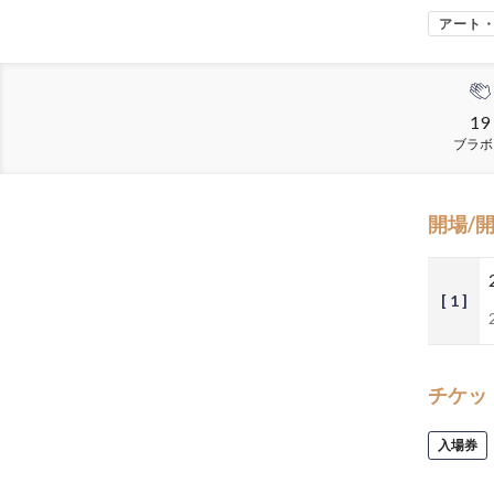
アート
19
ブラボ
開場/
[ 1 ]
チケッ
入場券