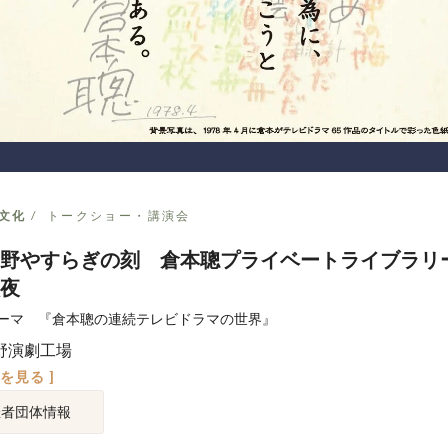
文化
トークショー・講演会
良野やすらぎの刻 倉本聰プライベートライブラリ
夜
ーマ 『倉本聰の連続テレビドラマの世界』
野演劇工場
図を見る ]
催者団体情報