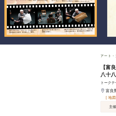
アート・
【富
八十八
トークテ
富良
[ 地
主