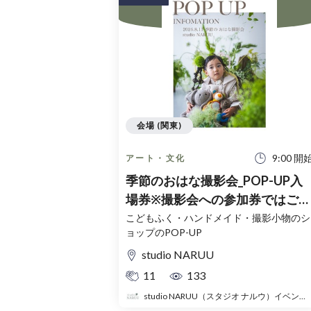
会場 (関東)
9:00 開
アート・文化
季節のおはな撮影会_POP-UP入
場券※撮影会への参加券ではござ
いません。
こどもふく・ハンドメイド・撮影小物のシ
ョップのPOP-UP
studio NARUU
11
133
studio NARUU（スタジオ ナルウ）イベント事務局